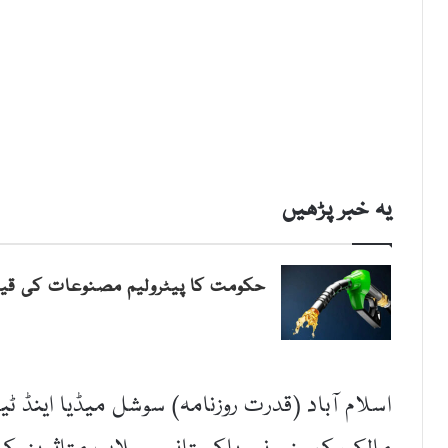
یہ خبر پڑھیں
حکومت کا پیٹرولیم مصنوعات کی قیم
اسلام آباد (قدرت روزنامہ) سوشل میڈیا اینڈ