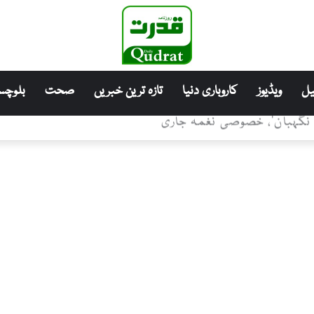
ل
ویڈیوز
کاروباری دنیا
تازہ ترین خبریں
صحت
بلوچست
ے نگہبان’، خصوصی نغمہ جاری