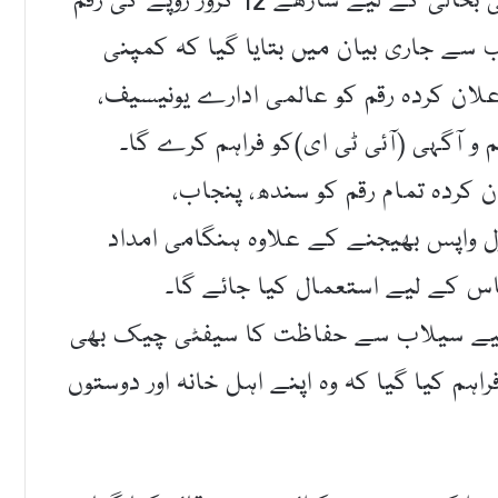
مالک کمپنی نے پاکستانی سیلاب متاثرین کی بحالی کے لیے ساڑھے 12 کروڑ روپے کی رقم
سے جاری بیان میں بتایا گیا کہ کمپنی
لان کردہ رقم کو عالمی ادارے یونیسیف،
م و آگہی (آئی ٹی ای)کو فراہم کرے گا۔
ن کردہ تمام رقم کو سندھ، پنجاب،
ول واپس بھیجنے کے علاوہ ہنگامی امداد
اس کے لیے استعمال کیا جائے گا۔
یے سیلاب سے حفاظت کا سیفٹی چیک بھی
اہم کیا گیا کہ وہ اپنے اہل خانہ اور دوستوں