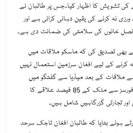
کی تشویش کا اظہار کیا۔جس پر طالبان نے
ی نہ کرنے کی یقین دہانی کرائی ہے اور
قونصل خانوں کی سلامتی کی ضمانت دی ہے۔
ے بھی تصدیق کی کہ ماسکو ملاقات میں
کرنے کے لیے افغان سرزمین استعمال نہیں
ے ملاقات کے بعد میڈیا سے گفتگو میں
طالبان وفد نے دعویٰ کیا کہ افغان سیکیورٹی فورسز سے ملک کے 85 فیصد علاقے کا
ور تجارتی گزرگاہیں شامل ہیں۔
 ہوئے بتایا کہ طالبان افغان تاجک سرحد