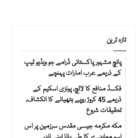
تازہ ترین
پانچ مشہور پاکستانی ڈرامے جو ویڈیو ٹیپ
کے ذریعے عرب امارات پہنچے
فکسڈ منافع کا لالچ، پونزی اسکیم کے
ذریعے 45 کروڑ روپے ہتھیانے کا انکشاف،
تحقیقات شروع
مکہ مکرمہ جیسی مقدس سرزمین پر اس
اہم معاہدے کا طے پانا اپنے اندر