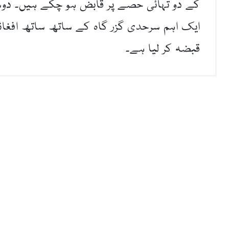
کے دو تہائی حصے پر قابض ہو چکے ہیں۔ دوسری
ایک اہم سرحدی گزر گاہ کے ساتھ ساتھ افغانست
قبضہ کر لیا ہے۔