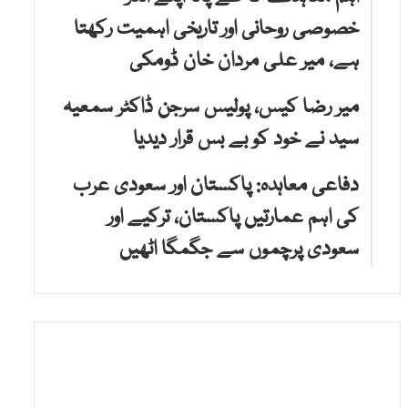
خصوصی روحانی اور تاریخی اہمیت رکھتا
ہے، میر علی مردان خان ڈومکی
میر رضا کیس، پولیس سرجن ڈاکٹر سمعیہ
سید نے خود کو بے بس قرار دیدیا
دفاعی معاہدہ: پاکستان اور سعودی عرب
کی اہم عمارتیں پاکستان، ترکیے اور
سعودی پرچموں سے جگمگا اٹھیں