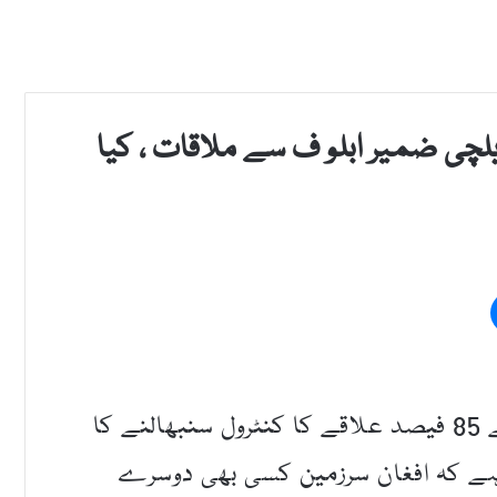
چی ضمیر ابلو ف سے ملاقات ، کیا
کابل(قدرت روزنامہ)افغان طالبان نے ملک کے 85 فیصد علاقے کا کنٹرول سنبھالنے کا
ی ہے کہ افغان سرزمین کسی بھی دوسرے