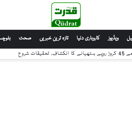
ل
ویڈیوز
کاروباری دنیا
تازہ ترین خبریں
صحت
بلوچست
 معاہدے کا طے پانا اپنے اندر خصوصی روحانی اور تاریخی 