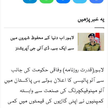
یہ خبر پڑھیں
لاہور اب دنیا کے محفوظ شہروں میں
سے ایک ہے، ڈی آئی جی آپریشنز
لاہور(قدرت روزنامہ) وفاقی حکومت کی جانب
سے آٹو پالیسی کا اعلان ہوتے ہی پاکستان میں
آٹو مینوفیکچرنگ کی صنعت سے وابستہ
کمپنیوں نے اپنی گاڑیوں کی قیمتوں میں کمی