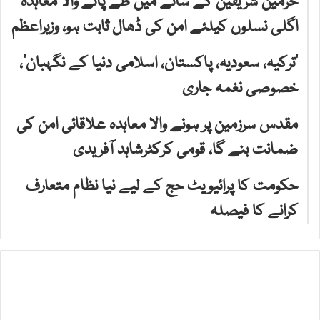
حرمین شریفین کے سائے میں طے پانے والا معاہدہ
اگلی نسلوں کیلئے امن کی ڈھال ثابت ہو، وزیراعظم
‘ترکیہ، سعودیہ، پاکستان، اسلامی دنیا کے نگہبان’،
خصوصی نغمہ جاری
مقدس سرزمین پر ہونے والا معاہدہ علاقائی امن کی
ضمانت بنے گا، قومی کرکٹرشاہد آفریدی
حکومت کا پرائیویٹ حج کے لیے نیا نظام متعارف
کرانے کا فیصلہ