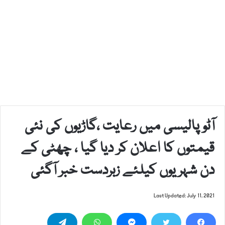
آٹو پالیسی میں رعایت ،گاڑیوں کی نئی
قیمتوں کا اعلان کر دیا گیا ، چھٹی کے
دن شہریوں کیلئے زبردست خبر آگئی
Last Updated: July 11, 2021