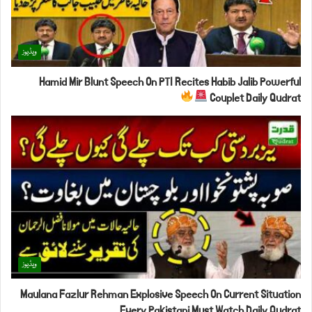
ویڈیوز
Hamid Mir Blunt Speech On PTI Recites Habib Jalib Powerful
Couplet Daily Qudrat
ویڈیوز
Maulana Fazlur Rehman Explosive Speech On Current Situation
Every Pakistani Must Watch Daily Qudrat