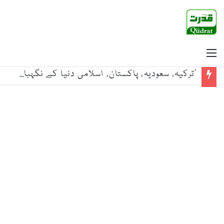
Menu
‘ترکیہ، سعودیہ، پاکستان، اسلامی دنیا کے نگہبان’، خصوصی نغمہ جاری