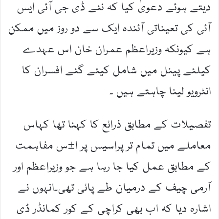
دیتے ہوئے دعویٰ کیا کہ نئے ڈی جی آئی ایس
آئی کی تعیناتی آئندہ ایک سے دو روز میں ممکن
ہے کیونکہ وزیراعظم عمران خان اس عہدے
کیلئے پینل میں شامل کیئے گئے افسران کا
انٹرویو لینا چاہتے ہیں ۔
تفصیلات کے مطابق ذرائع کا کہنا تھا کہاس
معاملے میں تمام تر پراسیس پر ا±س مفاہمت
کے مطابق عمل کیا جا رہا ہے جو وزیراعظم اور
آرمی چیف کے درمیان طے پائی تھی۔انہوں نے
اشارہ دیا کہ اب بھی کراچی کے کور کمانڈر ڈی