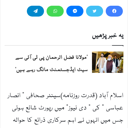
یہ خبر پڑھیں
’مولانا فضل الرحمان پی ٹی آئی سے
سیٹ ایڈجسٹمنٹ مانگ رہے ہیں‘
اسلام آباد (قدرت روزنامہ)سینئر صحافی ” انصار
عباسی “ کی ” دی نیوز“ میں رپورٹ شائع ہوئی
جس میں انہوں نے اہم سرکاری ذرائع کا حوالہ