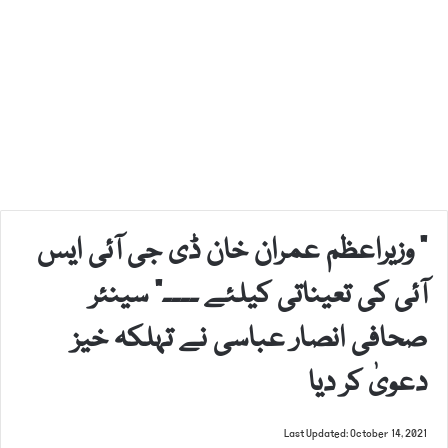
” وزیراعظم عمران خان ڈی جی آئی ایس
آئی کی تعیناتی کیلئے ۔۔۔۔“ سینئر
صحافی انصار عباسی نے تہلکہ خیز
دعویٰ کر دیا
Last Updated: October 14, 2021