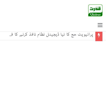
Menu
پرائیویٹ حج کا نیا ڈیجیٹل نظام نافذ کرنے کا فیصلہ، بکنگ وزارت مذہبی امور کے توسط سے ہوگی