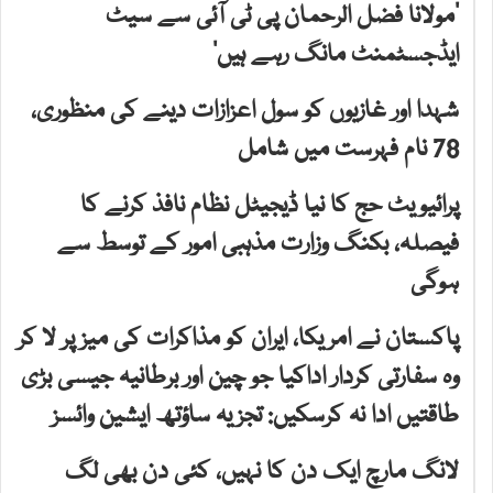
’مولانا فضل الرحمان پی ٹی آئی سے سیٹ
ایڈجسٹمنٹ مانگ رہے ہیں‘
شہدا اور غازیوں کو سول اعزازات دینے کی منظوری،
78 نام فہرست میں شامل
پرائیویٹ حج کا نیا ڈیجیٹل نظام نافذ کرنے کا
فیصلہ، بکنگ وزارت مذہبی امور کے توسط سے
ہوگی
پاکستان نے امریکا، ایران کو مذاکرات کی میز پر لا کر
وہ سفارتی کردار اداکیا جو چین اور برطانیہ جیسی بڑی
طاقتیں ادا نہ کرسکیں: تجزیہ ساؤتھ ایشین وائسز
لانگ مارچ ایک دن کا نہیں، کئی دن بھی لگ