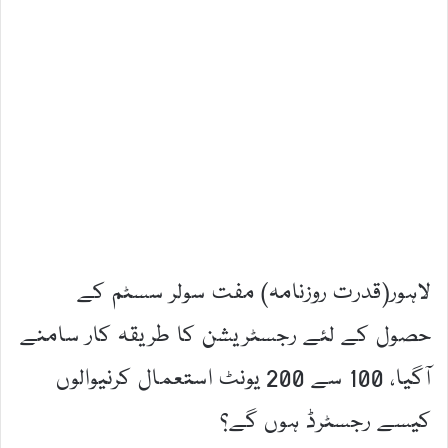
لاہور(قدرت روزنامہ) مفت سولر سسٹم کے
حصول کے لئے رجسٹریشن کا طریقہ کار سامنے
آگیا، 100 سے 200 یونٹ استعمال کرنیوالوں
کیسے رجسٹرڈ ہوں گے؟