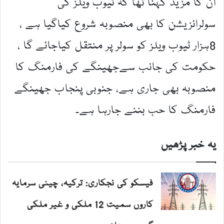
ان کا مزید کہنا تھا کہ ٹیوب ویلز کی
سولرائزیشن کا بھی منصوبہ شروع کیاگیا ہے ،
8ہزار ٹیوب ویلز کو سولر پر منتقل کیاجائے گا ،
حکومت کی جانب سےجھینگے کی فارمنگ کا
منصوبہ بھی جاری ہے، جنوبی پنجاب جھینگے
فارمنگ کا حب بننے جارہا ہے۔
یہ خبر پڑھیں
فیسکو کی نجکاری: ترکیہ، چینی سرمایہ
کاروں سمیت 12 ملکی و غیر ملکی