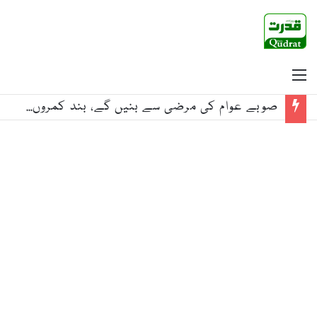
Menu
صوبے عوام کی مرضی سے بنیں گے، بند کمروں کے فیصلے قبول نہیں: بلاول بھٹو