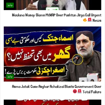
ویڈیوز
Maulana Wasay Slams PkMAP Over Pashtun Jirga Call Urgent
News
ویڈیوز
Asma Jatak Case Asghar Achakzai Blasts Government Over
Total Failure