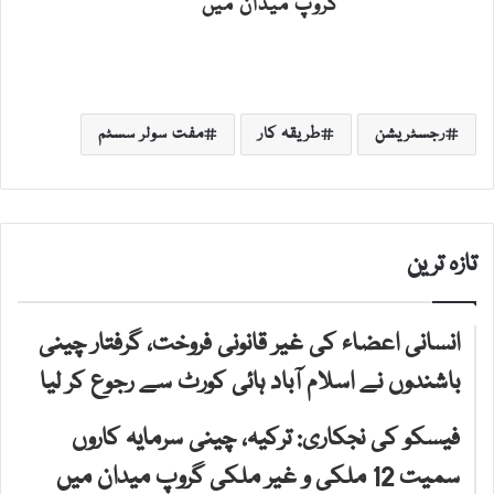
گروپ میدان میں
رجسٹریشن
طریقہ کار
مفت سولر سسٹم
تازہ ترین
انسانی اعضاء کی غیر قانونی فروخت، گرفتار چینی
باشندوں نے اسلام آباد ہائی کورٹ سے رجوع کر لیا
فیسکو کی نجکاری: ترکیہ، چینی سرمایہ کاروں
سمیت 12 ملکی و غیر ملکی گروپ میدان میں