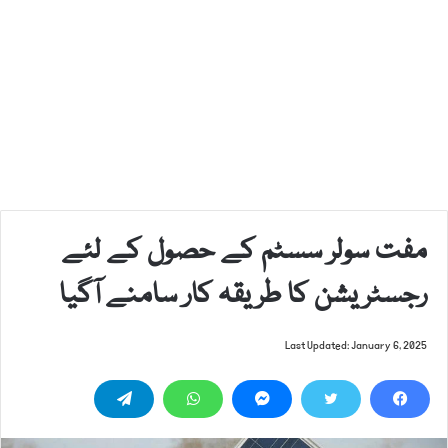
مفت سولر سسٹم کے حصول کے لئے
رجسٹریشن کا طریقہ کار سامنے آگیا
Last Updated: January 6, 2025