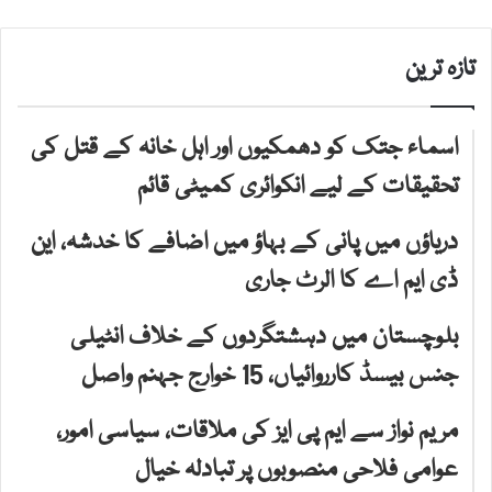
تازہ ترین
اسماء جتک کو دھمکیوں اور اہل خانہ کے قتل کی
تحقیقات کے لیے انکوائری کمیٹی قائم
دریاؤں میں پانی کے بہاؤ میں اضافے کا خدشہ، این
ڈی ایم اے کا الرٹ جاری
بلوچستان میں دہشتگردوں کے خلاف انٹیلی
جنس بیسڈ کارروائیاں، 15 خوارج جہنم واصل
مریم نواز سے ایم پی ایز کی ملاقات، سیاسی امور،
عوامی فلاحی منصوبوں پر تبادلہ خیال