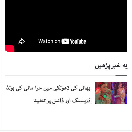
یہ خبر پڑھیں
بھائی کی ڈھولکی میں حرا مانی کی بولڈ
ڈریسنگ اور ڈانس پر تنقید