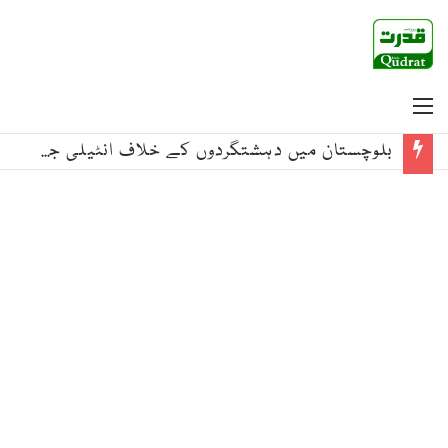
Menu
بلوچستان میں دہشتگردوں کے خلاف انٹیلی جنس بیسڈ کارروائیاں، 15 خوارج جہنم واصل