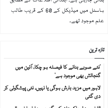
بتائی جارہی ہے، ابتدائی اطلاعات کے مطابق
ہاسٹل میں میڈیکل کے 60 کے قریب طالب
علم موجود تھے۔
تازہ ترین
’نئے صوبے بنانے کا فیصلہ ہو چکا، آئین میں
گنجائش بھی موجود ہے‘
لاہور میں مزید بارش ہوگی یا نہیں، نئی پیشگوئی کر
دی گئی