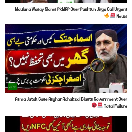
Maulana Wasay Slams PkMAP Over Pashtun Jirga Call Urgent
News
ویڈیوز
Asma Jatak Case Asghar Achakzai Blasts Government Over
Total Failure