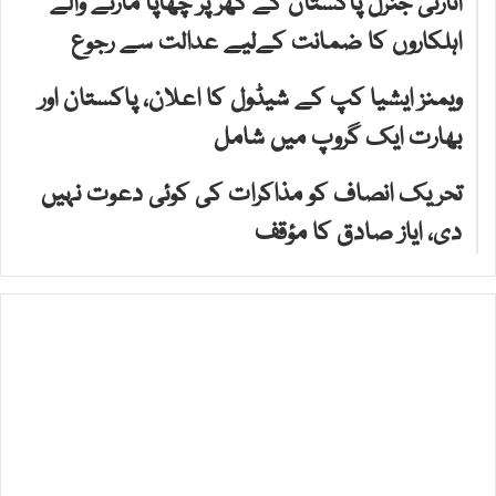
اٹارنی جنرل پاکستان کے گھر پر چھاپا مارنے والے
اہلکاروں کا ضمانت کےلیے عدالت سے رجوع
ویمنز ایشیا کپ کے شیڈول کا اعلان، پاکستان اور
بھارت ایک گروپ میں شامل
تحریک انصاف کو مذاکرات کی کوئی دعوت نہیں
دی، ایاز صادق کا مؤقف