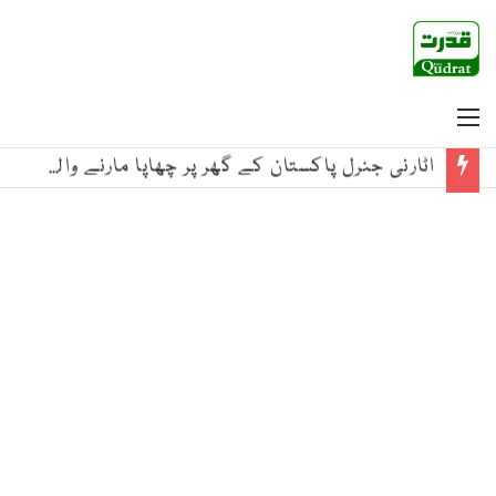
Menu
اٹارنی جنرل پاکستان کے گھر پر چھاپا مارنے والے اہلکاروں کا ضمانت کےلیے عدالت سے رجوع