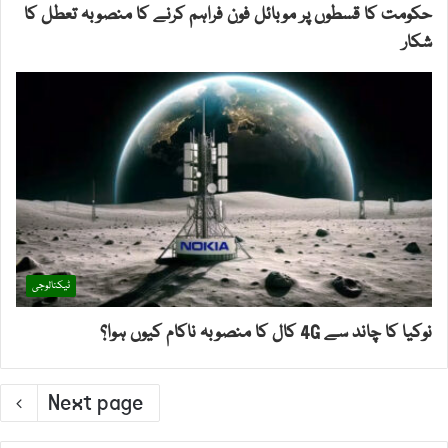
حکومت کا قسطوں پر موبائل فون فراہم کرنے کا منصوبہ تعطل کا
شکار
ٹیکنالوجی
نوکیا کا چاند سے 4G کال کا منصوبہ ناکام کیوں ہوا؟
Next page