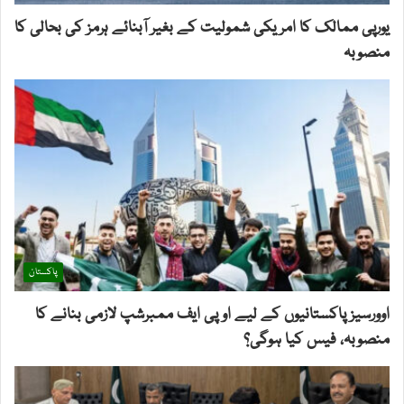
یورپی ممالک کا امریکی شمولیت کے بغیر آبنائے ہرمز کی بحالی کا
منصوبہ
پاکستان
اوورسیز پاکستانیوں کے لیے او پی ایف ممبرشپ لازمی بنانے کا
منصوبہ، فیس کیا ہوگی؟