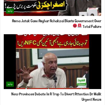
ویڈیوز
Asma Jatak Case Asghar Achakzai Blasts Government Over
Total Failure
ویڈیوز
New Provinces Debate Is A Trap To Divert Attention Dr Malik
Urgent News