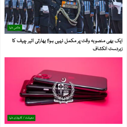
عالمی دنیا
ایک بھی منصوبہ وقت پر مکمل نہیں ہوا! بھارتی ائیر چیف کا
زبردست انکشاف
معیشت / کاروباری دنیا