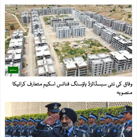
سندھ
وفاق کی نئی سبسڈائزڈ ہاؤسنگ فنانس اسکیم متعارف کرانیکا
منصوبہ