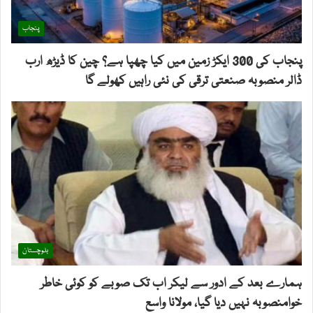
پنجاب
پنجاب کی 300 ایکڑ زمین میں کیا چھپا ہے؟ چین کا ڈیڑھ ارب
ڈالر منصوبہ صنعتی ترقی کی نئی راہیں کھولے گا
بلوچستان
ہمارے بعد کے ادور سے لیکر اب تک صوبے کو کوئی خاطر
خوامنصوبہ نہیں دیا گیا، مولانا واسع