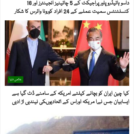
داسو ہائیڈرو پاور پراجیکٹ کے 5 چائینیز انجینئرز اور 16
کنسلٹنٹس سمیت عملے کے 24 افراد کورونا وائرس کا شکار
عالمی دنیا
کیا چین ایران کو بچانے کیلئے امریکہ کے سامنے ڈٹ گیا ہے
ایسابیان جس نےا مریکہ اوراس کے اتحادیوںکی نیندیں اڑ ادیں