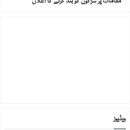
مقامات پر سڑکوں کو بند کرنے کا اعلان
ویڈیوز