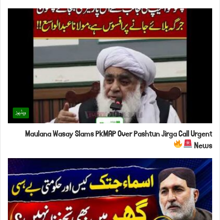
ویڈیوز
Maulana Wasay Slams PkMAP Over Pashtun Jirga Call Urgent
News