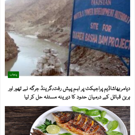
پنجاب
دیامربھاشاڈیم پراجیکٹ پر اہم پیش رفت،گرینڈ جرگہ نے تھور اور
ہربن قبائل کے درمیان حدود کا دیرینہ مسئلہ حل کر لیا