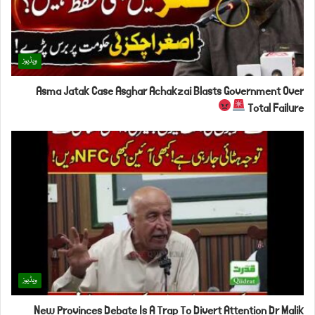
ویڈیوز
Asma Jatak Case Asghar Achakzai Blasts Government Over
Total Failure
ویڈیوز
New Provinces Debate Is A Trap To Divert Attention Dr Malik