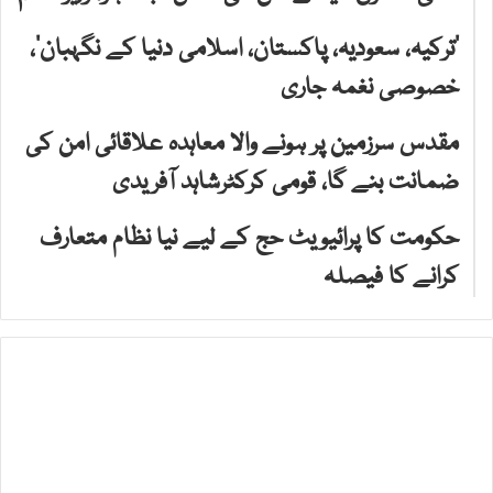
‘ترکیہ، سعودیہ، پاکستان، اسلامی دنیا کے نگہبان’،
خصوصی نغمہ جاری
مقدس سرزمین پر ہونے والا معاہدہ علاقائی امن کی
ضمانت بنے گا، قومی کرکٹرشاہد آفریدی
حکومت کا پرائیویٹ حج کے لیے نیا نظام متعارف
کرانے کا فیصلہ