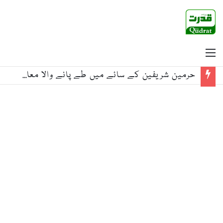
Menu
حرمین شریفین کے سائے میں طے پانے والا معاہدہ اگلی نسلوں کیلئے امن کی ڈھال ثابت ہو، وزیراعظم