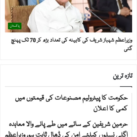
پاکستان
وزیراعظم شہباز شریف کی کابینہ کی تعداد بڑھ کر 70 تک پہنچ
گئی
تازہ ترین
حکومت کا پیٹرولیم مصنوعات کی قیمتوں میں
کمی کا اعلان
حرمین شریفین کے سائے میں طے پانے والا معاہدہ
اگلی نسلوں کیلئے امن کی ڈھال ثابت ہو، وزیراعظم