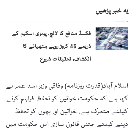
یہ خبر پڑھیں
فکسڈ منافع کا لالچ، پونزی اسکیم کے
ذریعے 45 کروڑ روپے ہتھیانے کا
انکشاف، تحقیقات شروع
اسلام آباد(قدرت روزنامہ) وفاقی وزیر اسد عمر نے
کہا ہے کہ حکومت خواتین کو تحفظ فراہم کرنے
کیلئے متحرک ہے، خواتین اور بچوں کو تحفظ
دینے کیلئے جتنی قانون سازی اس حکومت میں