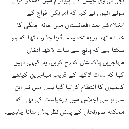
نجی ٹی وی چینل کے پروگرام میں گفتگو کرتے
ہوئے انہوں نے کہا کہ امریکی افواج کے
انخلاءکے بعد افغانستان میں خانہ جنگی کا
خدشہ تھا اور یہ تخمینہ لگایا جا رہا تھا کہ ہو
سکتا ہے کہ پانچ سے سات لاکھ افغان
مہاجرین پاکستان کا رخ کریں، یہ کبھی نہیں
کہا کہ سات لاکھ کے قریب مہاجرین کیلئے
کیمپوں کا انتظام کر لیا گیا ہے، میں نے این
سی او سی اجلاس میں درخواست کی تھی کہ
ممکنہ صورتحال کے پیش نظر پلان بنانا چاہیے۔