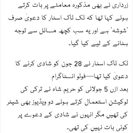
زرداری نے بھی مذکورہ معاملے پر بات کرتے
ہوئے کہا تھا کہ ٹک ٹاک اسٹار کا دعویٰ صرف
’شوشہ‘ ہے اور یہ سب کچھ مسائل سے توجہ
ہٹانے کے لیے کیا گیا۔
ٹک ٹاک اسٹار نے 28 جون کو شادی کرنے کا
دعویٰ کیا تھا—فوٹو انسٹاگرام
بعد ازں 5 جولائی کو حریم شاہ نے ترکی کی
لوکیشن استعمال کرتے ہوئے دو ویڈیوز بھی شیئر
کی تھیں مگر انہوں نے شادی کے دعوے پر
کوئی بات نہیں کی تھی۔