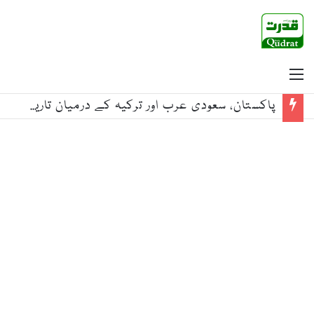
Menu
پاکستان، سعودی عرب اور ترکیہ کے درمیان تاریخی دفاعی معاہدہ خطے میں اجتماعی سلامتی اور استحکام کا اہم سنگ میل ہے: معاون برائے داخلہ بابر یوسفزئی