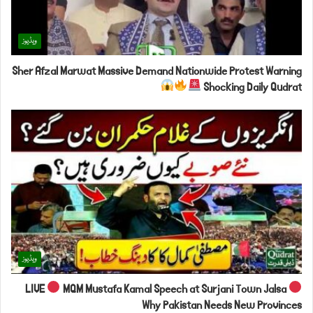
ویڈیوز
Sher Afzal Marwat Massive Demand Nationwide Protest Warning
Shocking Daily Qudrat
ویڈیوز
LIVE
MQM Mustafa Kamal Speech at Surjani Town Jalsa
Why Pakistan Needs New Provinces