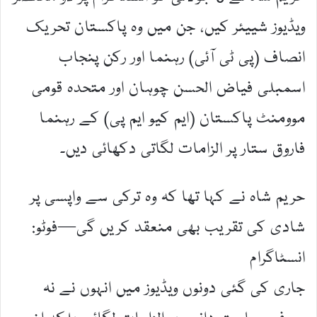
ویڈیوز شییئر کیں، جن میں وہ پاکستان تحریک
انصاف (پی ٹی آئی) رہنما اور رکن پنجاب
اسمبلی فیاض الحسن چوہان اور متحدہ قومی
موومنٹ پاکستان (ایم کیو ایم پی) کے رہنما
فاروق ستار پر الزامات لگاتی دکھائی دیں۔
حریم شاہ نے کہا تھا کہ وہ ترکی سے واپسی پر
شادی کی تقریب بھی منعقد کریں گی—فوٹو:
انسٹاگرام
جاری کی گئی دونوں ویڈیوز میں انہوں نے نہ