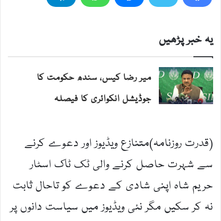
یہ خبر پڑھیں
میر رضا کیس، سندھ حکومت کا
جوڈیشل انکوائری کا فیصلہ
(قدرت روزنامہ)متنازع ویڈیوز اور دعوے کرنے
سے شہرت حاصل کرنے والی ٹک ٹاک اسٹار
حریم شاہ اپنی شادی کے دعوے کو تاحال ثابت
نہ کر سکیں مگر نئی ویڈیوز میں سیاست دانوں پر