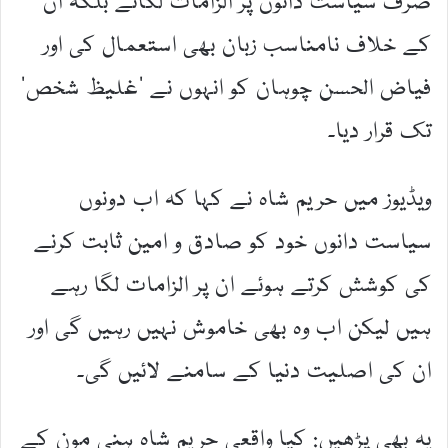
صرف سیاست دانوں پر الزامات لگائے بلکہ ان
کے خلاف نامناسب زبان بھی استعمال کی اور
فیاض الحسن چوہان کو انہوں نے ’غلیظ شخص‘
تک قرار دیا۔
ویڈیوز میں حریم شاہ نے کہا کہ اب دونوں
سیاست دانوں خود کو صادق و امین ثابت کرنے
کی کوشش کرتے ہوئے ان پر الزامات لگا رہے
ہیں لیکن اب وہ بھی خاموش نہیں رہیں گی اور
ان کی اصلیت دنیا کے سامنے لائیں گی۔
یہ بھی پڑھیں: کیا واقعی حریم شاہ ہنی مون کے