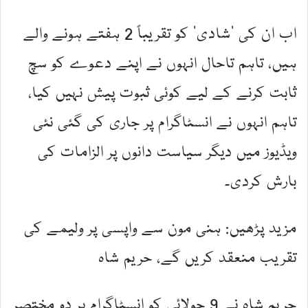
اب ان کی ’شادی‘ کو تقریباً 2 ہفتے ہونے والے
ہیں، تاہم تاحال انہوں نے اپنے دعوے کو سچ
ثابت کرنے کے لیے کوئی ثبوت پیش نہیں کیا،
تاہم انہوں نے انسٹاگرام پر جاری کی گئی نئی
ویڈیوز میں دیگر سیاست دانوں پر الزامات کی
بارش کردی۔
مزید پڑھیں: ہنی مون سے واپسی پر ولیمے کی
تقریب منعقد کریں گے، حریم شاہ
حریم شاہ نے 9 جولائی کو انسٹاگرام پر دو مختصر