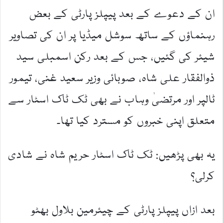
ان کے دعوے کے بعد پیپلز پارٹی کے بعض
رہنماؤں کے ساتھ سوشل میڈیا پر ان کی تصاویر
شیئر کی گئیں، جس کے بعد رکن اسمبلی سید
ذوالفقار علی شاہ، صوبائی وزیر سعید غنی، تیمور
ٹالپر اور مرتضیٰ وہاب نے بھی ٹک ٹاک اسٹار سے
متعلق اپنی خبروں کو مسترد کیا تھا۔
یہ بھی پڑھیں: ٹک ٹاک اسٹار حریم شاہ نے شادی
کرلی؟
بعد ازاں پیپلز پارٹی کے چیئرمین بلاول بھٹو