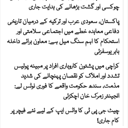
چوکسی اور گشت بڑھانے کی ہدایت جاری
پاکستان، سعودی عرب اور ترکیہ کے درمیان تاریخی
دفاعی معاہدہ خطے میں اجتماعی سلامتی اور
استحکام کا اہم سنگ میل ہے: معاون برائے داخلہ
بابر یوسفزئی
کراچی میں پشتون کاروباری افراد پر مبینہ پولیس
تشدد اور املاک کو نقصان پہنچانے کی شدید
مذمت، سندھ حکومت واقعے کا فوری نوٹس لے:
انجینئر زمرک خان اچکزئی
چیٹ جی پی ٹی کا واٹس ایپ کے لیے نئے فیچر پر
کام جاری!