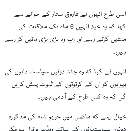
اسی طرح انہوں نے فاروق ستار کے حوالے سے
کہا کہ وہ خود انہیں 6 ماہ تک ملاقات کی
منتیں کرتے رہے اور اب وہ بڑی بڑی باتیں کر رہے
ہیں۔
انہوں نے کہا کہ وہ جلد دونوں سیاست دانوں کی
بیویوں کو ان کے کرتوتوں کے ثبوت پیش کریں
گی کہ وہ کس طرح کے آدمی ہیں۔
خیال رہے کہ ماضی میں حریم شاہ کی مذکورہ
دونوں سیاستدانوں کے ساتھ ویڈیوز وائرل ہوچکی