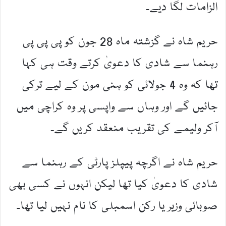
الزامات لگا دیے۔
حریم شاہ نے گزشتہ ماہ 28 جون کو پی پی پی
رہنما سے شادی کا دعویٰ کرتے وقت ہی کہا
تھا کہ وہ 4 جولائی کو ہنی مون کے لیے ترکی
جائیں گے اور وہاں سے واپسی پر وہ کراچی میں
آکر ولیمے کی تقریب منعقد کریں گے۔
حریم شاہ نے اگرچہ پیپلز پارٹی کے رہنما سے
شادی کا دعویٰ کیا تھا لیکن انہوں نے کسی بھی
صوبائی وزیر یا رکن اسمبلی کا نام نہیں لیا تھا۔