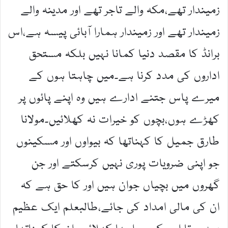
زمیندار تھے،مکہ والے تاجر تھے اور مدینہ والے
زمیندار تھے اور زمیندار ہمارا آبائی پیسہ ہے،اس
برانڈ کا مقصد دنیا کمانا نہیں بلکہ مستحق
اداروں کی مدد کرنا ہے۔میں چاہتا ہوں کے
میرے پاس جتنے ادارے ہیں وہ اپنے پائوں پر
کھڑے ہوں،بچوں کو خیرات نہ کھلائیں۔مولانا
طارق جمیل کا کہناتھا کہ بیواوں اور مسکینوں
جو اپنی ضرویات پوری نہیں کرسکتے اور جن
گھروں میں بچیاں جوان ہیں اور کا حق ہے کہ
ان کی مالی امداد کی جائے،طالبعلم ایک عظیم