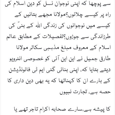
سے پوچھا کہ اپنی نوجوان نسل کو دین اسلام کی
راہ پر کیسے چلائوں؟مولانا مجھے بتائیں کے
کیسے میں نوجوانوں کی زندگی اللہ کے بنیۖ کی
طرزاندگی سے جوڑوں؟تفصیلات کے مطابق عالم
اسلام کے معروف مبلغ مذہبی سکالر مولانا
طارق جمیل نے این این آئی کو خصوصی انٹرویو
دیتے بتایا کہ، اپنی بنائی گئی ایم ٹی فائونڈیشن
کے بارے ان کا کہناتھا کہ یہ بھی دین داری کا
حصہ ہے، تجارت نبیوں
کا پیشہ ہے،سارے صحابہ اکرام تاجر تھے یا