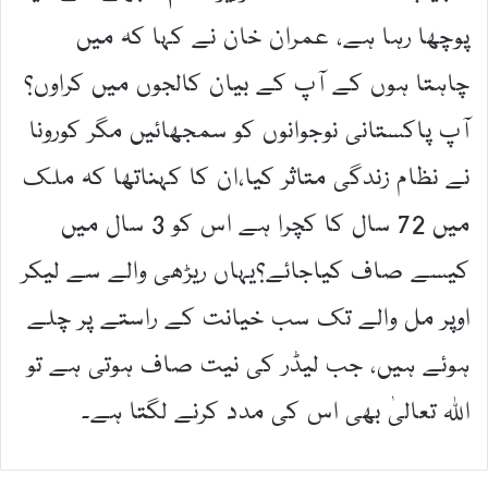
پوچھا رہا ہے، عمران خان نے کہا کہ میں
چاہتا ہوں کے آپ کے بیان کالجوں میں کراوں؟
آپ پاکستانی نوجوانوں کو سمجھائیں مگر کورونا
نے نظام زندگی متاثر کیا،ان کا کہناتھا کہ ملک
میں 72 سال کا کچرا ہے اس کو 3 سال میں
کیسے صاف کیاجائے؟یہاں ریڑھی والے سے لیکر
اوپر مل والے تک سب خیانت کے راستے پر چلے
ہوئے ہیں، جب لیڈر کی نیت صاف ہوتی ہے تو
اللہ تعالیٰ بھی اس کی مدد کرنے لگتا ہے۔