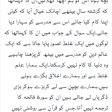
بچہ ہوتا اس کو ہم اچھا کھلائیں،ان کا کہناتھا
کہ گزشتہ سال بیٹھے اچانک خیال آیا کہ کوئی
اپنا کام کیا جائے اس سے مدرسے کو سہارا دیا
جائے،ایک سوال کے جواب میں ان کا کہناتھا کہ
لوگوں میں ایک غلط تصور پایا جاتا ہے کہ ایک
عالم دین کو مدرسے میں بیٹھ کرپڑھنا چاہیے
وہ دنیا کا کام نہیں کرسکتا۔ایک ہمارا علم
غلط ہے اور ہمارے اخلاق بگڑے ہوئے
ہیں،ہمارے بچپن سے لے کربڑے ہوکر بڑی
ڈگریاں لے جاتے ہیں ان کو سورة فاتحہ کا
ترجمہ نہیں آتا،جس کو قرآن سے روشنی نہیں