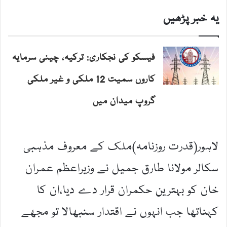
یہ خبر پڑھیں
فیسکو کی نجکاری: ترکیہ، چینی سرمایہ
کاروں سمیت 12 ملکی و غیر ملکی
گروپ میدان میں
لاہور(قدرت روزنامہ)ملک کے معروف مذہبی
سکالر مولانا طارق جمیل نے وزیراعظم عمران
خان کو بہترین حکمران قرار دے دیا،ان کا
کہناتھا جب انہوں نے اقتدار سنبھالا تو مجھے