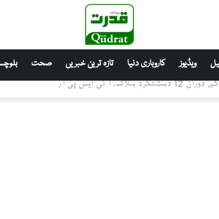
ل
ویڈیوز
کاروباری دنیا
تازہ ترین خبریں
صحت
بلوچست
آ ئی ایس پی آر