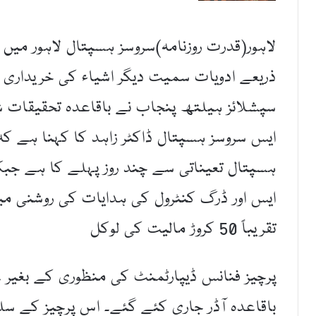
لاہور(قدرت روزنامہ)سروسز ہسپتال لاہور میں
ذریعے ادویات سمیت دیگر اشیاء کی خریداری
سپشلائز ہیلتھ پنجاب نے باقاعدہ تحقیقات 
ایس سروسز ہسپتال ڈاکٹر زاہد کا کہنا ہے کہ
ہسپتال تعیناتی سے چند روز پہلے کا ہے جبکہ
ایس اور ڈرگ کنٹرول کی ہدایات کی روشنی میں
تقریباً 50 کروڑ مالیت کی لوکل
پرچیز فنانس ڈیپارٹمنٹ کی منظوری کے بغیر ع
باقاعدہ آڈر جاری کئے گئے۔ اس پرچیز کے سل