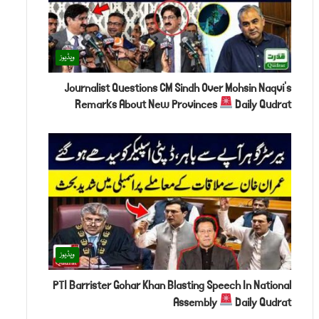
ویڈیوز
Journalist Questions CM Sindh Over Mohsin Naqvi's
Remarks About New Provinces
Daily Qudrat
ویڈیوز
PTI Barrister Gohar Khan Blasting Speech In National
Assembly
Daily Qudrat