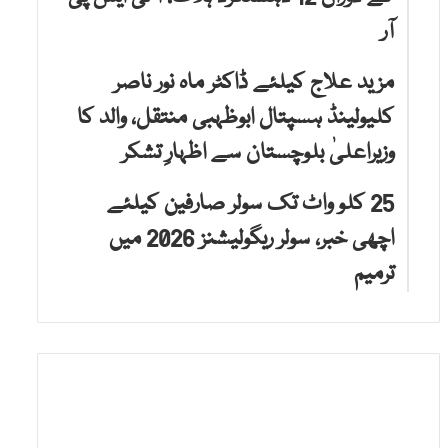
آر
مزید علاج کیلئے ڈاکٹر ماہ نور ناصر
کلیولینڈ ہسپتال ابوظہبی منتقل، والد کا
وزیراعلیٰ بلوچستان سے اظہارِ تشکر
25 کلو واٹ تک سولر صارفین کیلئے
اچھی خبر، سولر ریگولیشنز 2026 میں
ترمیم