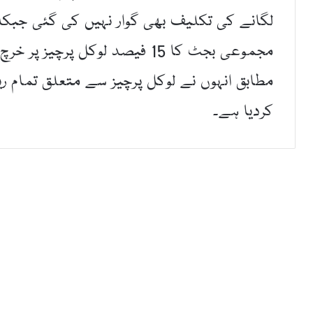
لگانے کی تکلیف بھی گوار نہیں کی گئی جبک
مجموعی بجٹ کا 15 فیصد لوکل پ
مطابق انہوں نے لوکل پرچیز سے متعلق تمام ری
کردیا ہے۔