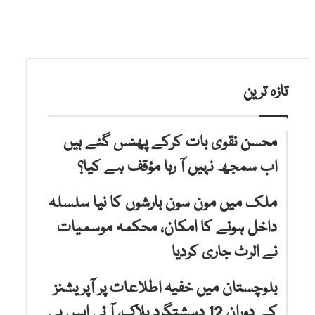
تازہ ترین
محسن نقوی بات کرکے پھنس گئے ہیں
اب سمجھ نہیں آ رہا مؤقف ہے کیا؟
ملک میں مون سون بارشوں کا نیا سلسلہ
داخل ہونے کا امکان، محکمہ موسمیات
نے الرٹ جاری کردیا
بلوچستان میں خفیہ اطلاعات پر آپریشنز
کے دوران 12 دہشتگرد ہلاک، آ ئی ایس پی