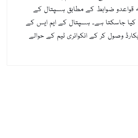
ہ قواعدو ضوابط کے مطابق ہسپتال کے
رچیز پر خرچ کیا جاسکتا ہے۔ ہسپتال کے ایم ایس کے
کارڈ وصول کر کے انکوائری ٹیم کے حوالے