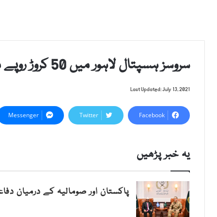
سروسز ہسپتال لاہور میں 50 کروڑ روپے مالیت کے سکینڈل کا انکشاف
Last Updated: July 13, 2021
Messenger
Twitter
Facebook
یہ خبر پڑھیں
پاکستان اور صومالیہ کے درمیان دفاع