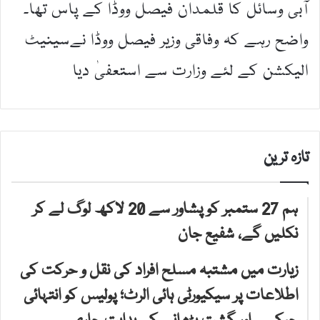
آبی وسائل کا قلمدان فیصل ووڈا کے پاس تھا۔
واضح رہے کہ وفاقی وزیر فیصل ووڈا نےسینیٹ
الیکشن کے لئے وزارت سے استعفیٰ دیا
تازہ ترین
ہم 27 ستمبر کو پشاور سے 20 لاکھ لوگ لے کر
نکلیں گے، شفیع جان
زیارت میں مشتبہ مسلح افراد کی نقل و حرکت کی
اطلاعات پر سیکیورٹی ہائی الرٹ؛ پولیس کو انتہائی