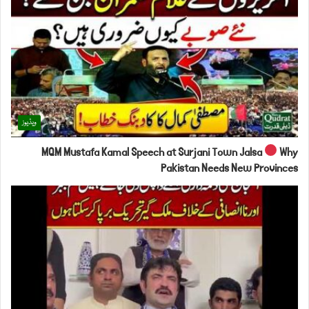
ویڈیوز
MQM Mustafa Kamal Speech at Surjani Town Jalsa
Why
Pakistan Needs New Provinces