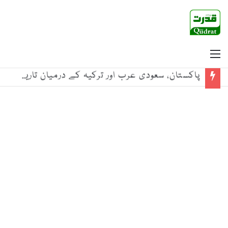
Menu
پاکستان، سعودی عرب اور ترکیہ کے درمیان تاریخی دفاعی معاہدہ خطے میں اجتماعی سلامتی اور استحکام کا اہم سنگ میل ہے: معاون برائے داخلہ بابر یوسفزئی