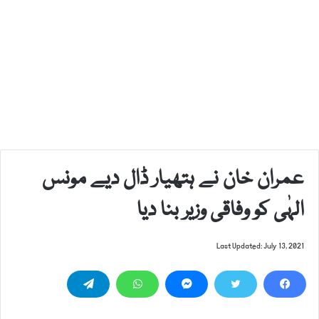
عمران خان نے ہتھیار ڈال دیے مونس
الہٰی کو وفاقی وزیر بنا دیا
Last Updated: July 13, 2021