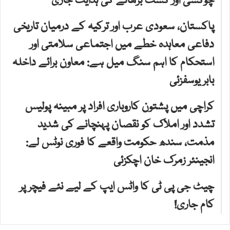
چوکسی اور گشت بڑھانے کی ہدایت جاری
پاکستان، سعودی عرب اور ترکیہ کے درمیان تاریخی
دفاعی معاہدہ خطے میں اجتماعی سلامتی اور
استحکام کا اہم سنگ میل ہے: معاون برائے داخلہ
بابر یوسفزئی
کراچی میں پشتون کاروباری افراد پر مبینہ پولیس
تشدد اور املاک کو نقصان پہنچانے کی شدید
مذمت، سندھ حکومت واقعے کا فوری نوٹس لے:
انجینئر زمرک خان اچکزئی
چیٹ جی پی ٹی کا واٹس ایپ کے لیے نئے فیچر پر
کام جاری!