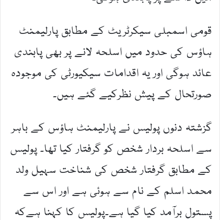
قومی اسمبلی سیکرٹریٹ کے مطابق پارلیمنٹ
ہاؤس کی حدود میں اسلحہ لانے پر بھی پابندی
عائد ہوگی اور یہ اقدامات سیکیورٹی کی موجودہ
صورتحال کے پیش نظرکیے گئے ہیں۔
گزشتہ دنوں پولیس نے پارلیمنٹ ہاؤس کے باہر
سے اسلحہ بردار شخص کو گرفتار کیا تھا۔ پولیس
کے مطابق گرفتار شخص کی شناخت سہیل ولد
محمد اسلم کے نام سے ہوئی ہے اور اس سے
پستول برآمد کیا گیا ہے۔پولیس کا کہنا ہےکہ