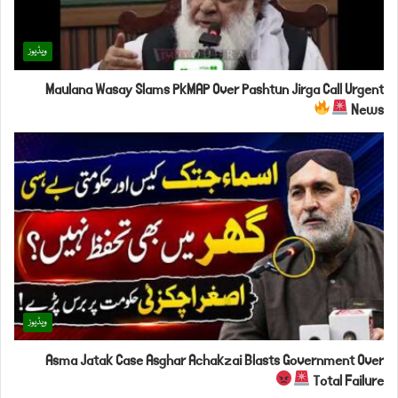
ویڈیوز
Maulana Wasay Slams PkMAP Over Pashtun Jirga Call Urgent
News
ویڈیوز
Asma Jatak Case Asghar Achakzai Blasts Government Over
Total Failure