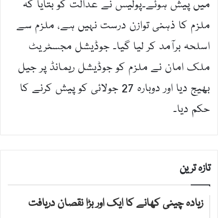
میں پیش ہوئے۔پولیس نے عدالت کو بتایا کہ
ملزم کا ذہنی توازن درست نہیں ہے، ملزم سے
اسلحہ برآمد کر لیا گیا۔ جوڈیشل مجسٹریٹ
ملک امان نے ملزم کو جوڈیشل ریمانڈ پر جیل
بھیج دیا اور دوبارہ 27 جولائی کو پیش کرنے کا
حکم دیا۔
تازہ ترین
زیادہ چینی کھانے کا ایک اور بڑا نقصان دریافت