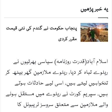
یہ خبر پڑھیں
پنجاب حکومت نے گندم کی نئی قیمت
مقرر کردی
اسلام آباد(قدرت روزنامہ) سیاسی بھرتیوں نے
ریلوے تباہ کر دیا، ریلوے ملازمین گھر بیٹھ کر
تنخواہیں لیتے ہیں، اسی لیے حادثات ہوتے
ہیں، سپریم کورٹ نے ریلوے میں مستقل ہونے
والے ملازمین سے متعلق سروسز ٹریبونل کا