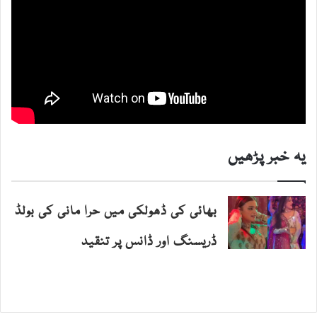
یہ خبر پڑھیں
بھائی کی ڈھولکی میں حرا مانی کی بولڈ
ڈریسنگ اور ڈانس پر تنقید