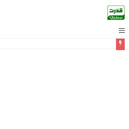
Menu
فکسڈ منافع کا لالچ، پونزی اسکیم کے ذریعے 45 کروڑ روپے ہتھیانے کا انکشاف، تحقیقات شروع