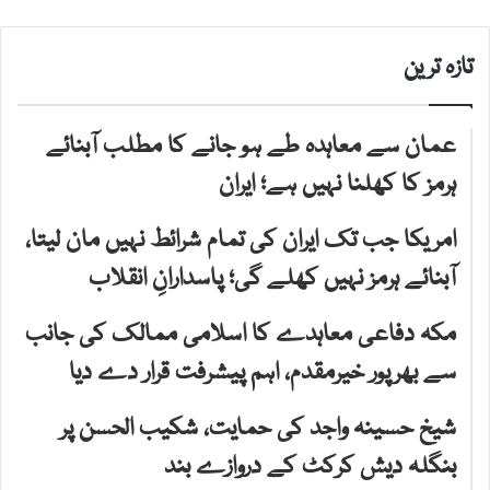
تازہ ترین
عمان سے معاہدہ طے ہو جانے کا مطلب آبنائے
ہرمز کا کھلنا نہیں ہے؛ ایران
امریکا جب تک ایران کی تمام شرائط نہیں مان لیتا،
آبنائے ہرمز نہیں کھلے گی؛ پاسدارانِ انقلاب
مکہ دفاعی معاہدے کا اسلامی ممالک کی جانب
سے بھرپور خیرمقدم، اہم پیشرفت قرار دے دیا
شیخ حسینہ واجد کی حمایت، شکیب الحسن پر
بنگلہ دیش کرکٹ کے دروازے بند