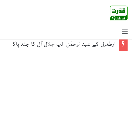
Menu
ارطغرل کے عبدالرحمٰن الپ جلال آل کا جلد پاکستان آنے کا اعلان