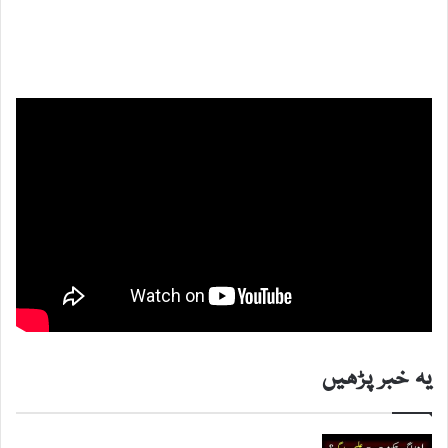
یہ خبر پڑھیں