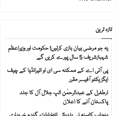
تازہ ترین
یہ جو مرضی بیان بازی کرلیں! حکومت اور وزیراعظم
شہبازشریف 5 سال پورے کریں گے
پی آئی اے کے ممکنہ سی ای او ائیرانڈیا کے چیف
ایگزیکٹو آفیسر مقرر
ارطغرل کے عبدالرحمٰن الپ جلال آل کا جلد
پاکستان آنے کا اعلان
پنجاب کابینہ نے بلدیاتی انتخابات، گندم خریداری