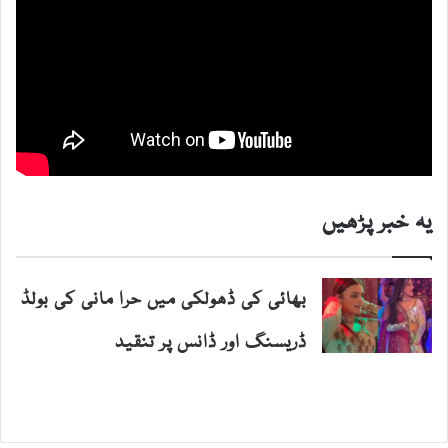
یہ خبر پڑھیں
بھائی کی ڈھولکی میں حرا مانی کی بولڈ
ڈریسنگ اور ڈانس پر تنقید