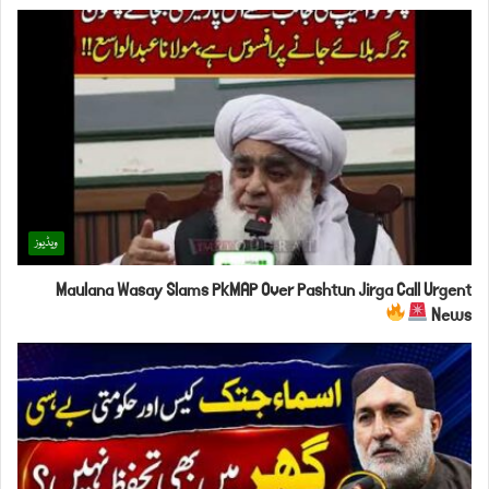
ویڈیوز
Maulana Wasay Slams PkMAP Over Pashtun Jirga Call Urgent
News