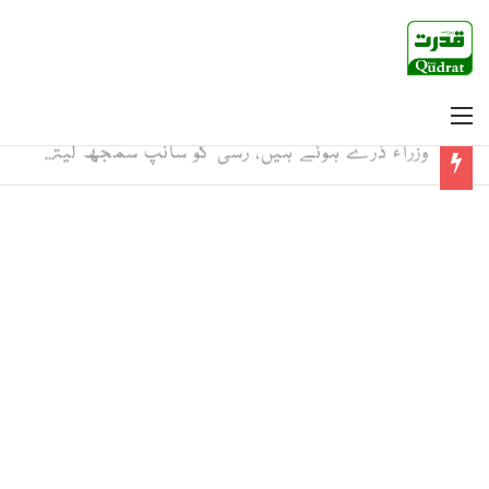
Menu
وزراء ڈرے ہوئے ہیں، رسی کو سانپ سمجھ لیتے ہیں، محسن نقوی کو ڈرانے کی نہیں لبھانے کی ضرورت ہے: مجیب الرحمان شامی