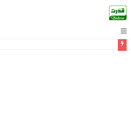
Menu
پی پی رہنماؤں کو ن لیگی رہنماؤں سے رابطوں سے گریز کی ہدایت جاری، ذرائع