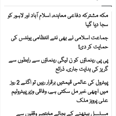
مکہ مشترکہ دفاعی معاہدہ، اسلام آباد اور لاہور کو
سجا دیا گیا
جماعت اسلامی نے بھی نئے انتظامی یونٹس کی
حمایت کر دی!
پی پی رہنماؤں کو ن لیگی رہنماؤں سے رابطوں سے
گریز کی ہدایت جاری، ذرائع
پیٹرول کی عالمی قیمتیں برقرار رہیں تو اگلے 2 روز
میں اچھی خبر مل سکتی ہے، وفاقی وزیر پیٹرولیم
علی پرویز ملک
مسلسل بیٹھنے کے بجائے مختصر وقفوں سے