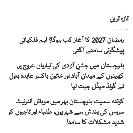
تازہ ترین
رمضان 2027 کا آغاز کب ہوگا؟ اہم فلکیاتی
پیشگوئی سامنے آگئی
بلوچستان میں جشنِ آزادی کی تیاریاں عروج پر،
کھیلوں کے میدان آباد اور خاتون باکسر عابدہ بتول
نے گولڈ میڈل جیت لیا
کوئٹہ سمیت بلوچستان بھر میں موبائل انٹرنیٹ
سروس کی بندش سے شہریوں، طلباء اور تاجروں کو
شدید مشکلات کا سامنا