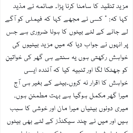
مزید تنقید کا سامنا کرنا پڑا۔ صائمہ نے مذید
کہا کہ: ” کسی نے مجھے کہا کہ فیملی کو آگے
لے جانے کے لئے بیٹوں کا ہونا ضروری ہے جس
پر انہوں نے جواب دیا کہ میں مزید بیٹیوں کی
خواہش رکھتی ہوں یہ سنتے ہی گھر کی خواتین
کو جھٹکا لگا اور تنبیہ کیا کہ آئندہ ایسی
خواہش کا اقرار نہ کروں۔بیٹے کے بغیر ہی آج
میرا گھر مکمل ہوگیا ہے بہت مطمئن ہوں،
میری دونوں بیٹیاں میرا مان اور خوشی کا سبب
ہیں اور میں نے چند سیکنڈز کے لئے بھی بیٹوں