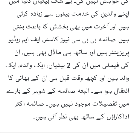
کی خواہش نہیں کی۔ بے شک بیٹیاں دنیا میں
اپنے والدین کی خدمت بیٹوں سے زیادہ کرتی
ہیں اور آخرت میں بھی بخشش کا باعث بنتی
ہیں۔صائمہ بی بی سی نیوز کاسٹر، ایف ایم ریڈیو
پریزینٹر ہیں اور ساتھ ہی ماڈل بھی ہیں، ان
کی فیملی میں ان کی 2 بیٹیاں، ایک والدہ، ایک
والد ہیں اور کچھ وقت قبل ہی ان کے بھائی کا
انتقال ہوا ہے۔ البتہ صائمہ کے شوہر کے بارے
میں تفصیلات موجود نہیں ہیں۔ صائمہ اکثر
اداکاراؤں کے ساتھ بھی نظر آتی ہیں۔