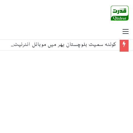
Menu
کوئٹہ سمیت بلوچستان بھر میں موبائل انٹرنیٹ سروس کی بندش سے شہریوں، طلباء اور تاجروں کو شدید مشکلات کا سامنا