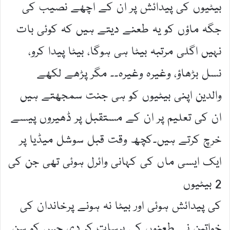
بیٹیوں کی پیدائش پر ان کے اچھے نصیب کی
جگہ ماؤں کو یہ طعنے دیتے ہیں کہ کوئی بات
نہیں اگلی مرتبہ بیٹا ہی ہوگا، بیٹا پیدا کرو،
نسل بڑھاؤ، وغیرہ وغیرہ۔۔ مگر پڑھے لکھے
والدین اپنی بیٹیوں کو ہی جنت سمجھتے ہیں
ان کی تعلیم پر ان کے مستقبل پر ڈھیروں پیسے
خرچ کرتے ہیں۔کچھ وقت قبل سوشل میڈیا پر
ایک ایسی ماں کی کہانی وائرل ہوئی تھی جن کی
2 بیٹیوں
کی پیدائش ہوئی اور بیٹا نہ ہونے پرخاندان کی
خواتین نے طعنوں کی برسات کر دی جس کو سن