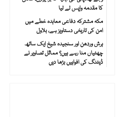
کا مقدمہ واپس لے لیا
مکہ مشترکہ دفاعی معاہدہ خطے میں
امن کی تاریخی دستاویز ہے، بلاول
ہرش وردھن اور سنجیدہ شیخ ایک ساتھ
چھٹیاں منا رہے ہیں؟ مماثل تصاویر نے
ڈیٹنگ کی افواہیں بڑھا دیں