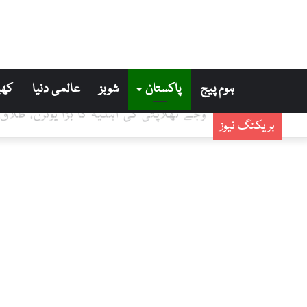
ہوم پیج
پاکستان
شوبز
عالمی دنیا
کھی
وجے تھلاپتی کی اہلیہ کا بڑا یوٹرن، طلاق
بریکنگ نیوز