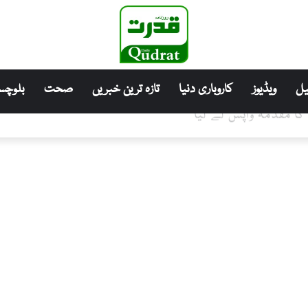
ل
ویڈیوز
کاروباری دنیا
تازہ ترین خبریں
صحت
بلوچست
 کا مقدمہ واپس لے لیا