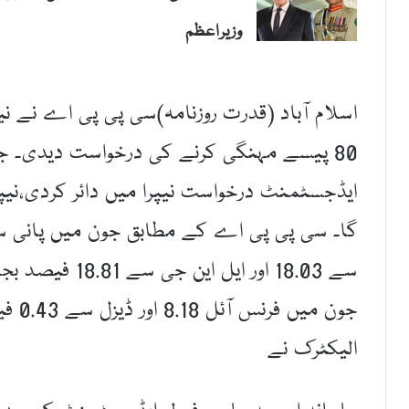
وزیراعظم
اسلام آباد (قدرت روزنامہ)سی پی پی اے نے ن
80 پیسے مہنگی کرنے کی درخواست دیدی۔ 
سے 18.03 اور ای
جون م
الیکٹرک نے