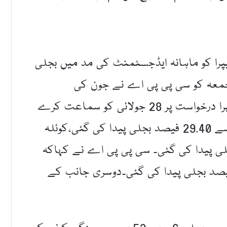
یپرا کو ماہانہ ایڈجسٹمنٹ کی مد میں بجلی
جمعہ کو سی پی پی اے نے جون کی
ایڈجسٹمنٹ درخواست نیپرا میں دائر کردی،نیپرا درخواست پر 28 جولائی کو سماعت کرے
گا۔ سی پی پی اے کے مطابق جون میں پانی سے 29.40 فیصد بجلی پیدا کی گئی،کوئلہ
ل این جی سے 18.81 فیصد بجلی پیدا کی گئی۔ سی پی پی اے نے کہاکہ
یں فرنس آئل 8.18 اور ڈیزل سے 0.43 فیصد بجلی پیدا کی گئی۔دوسری جانب کے