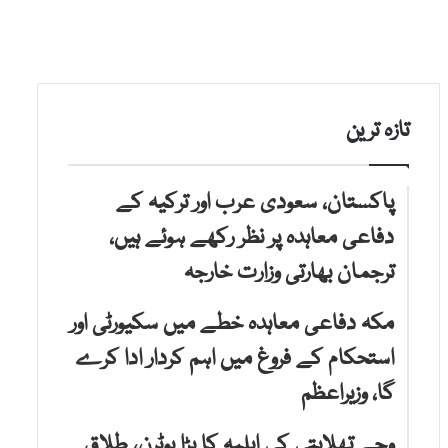
تازہ ترین
پاکستان، سعودی عرب اور ترکیہ کے
دفاعی معاہدہ پر نظر رکھے ہوئے ہیں،
ترجمان بھارتی وزارت خارجہ
مکہ دفاعی معاہدہ خطے میں سکیورٹی اور
استحکام کے فروغ میں اہم کردار ادا کرے
گا، وزیراعظم
وجے تھلاپتی کی اہلیہ کا بڑا یوٹرن، طلاق