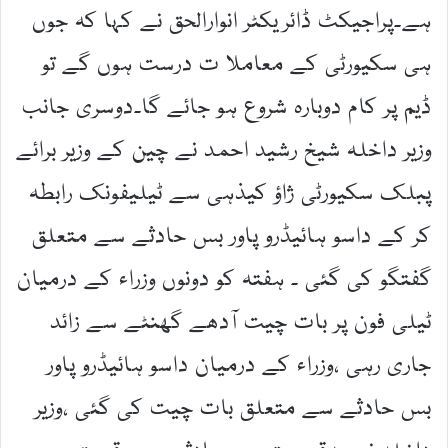
ہے۔پراجیکٹ ڈائریکٹر انوارالحق نے کہا کہ جوں
ہی سکیورٹی کے معاملا ت درست ہوں گے تو
ڈیم پر کام دوبارہ شروع ہو جائے گا۔دوسری جانب
وزیر داخلہ شیخ رشید احمد نے چین کے وزیر برائے
پبلک سکیورٹی ژاؤ کیذہی سے ٹیلیفونک رابطہ
کر کے داسو ہائیڈرو پاور بس حادثے سے متعلق
گفتگو کی گئی ۔ ہفتہ کو دونوں وزراء کے درمیان
ٹیلی فون پر بات چیت آدھے گھنٹے سے زائد
جاری رہی ،وزراء کے درمیان داسو ہائیڈرو پاور
بس حادثے سے متعلق بات چیت کی گئی ،وزیر