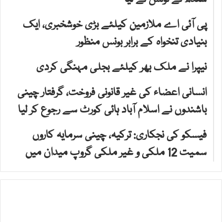
پی آئی اے ملازمین کیلئے بڑی خوشخبری، ایک
بنیادی تنخواہ کے برابر بونس منظور
نیپرا نے ملک بھر کیلئے بجلی مہنگی کردی
انسانی اعضاء کی غیر قانونی فروخت، گرفتار چینی
باشندوں نے اسلام آباد ہائی کورٹ سے رجوع کر لیا
فیسکو کی نجکاری: ترکیہ، چینی سرمایہ کاروں
سمیت 12 ملکی و غیر ملکی گروپ میدان میں