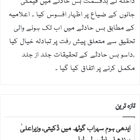
داخلہ نے بدقسمت بس حادثے میں قیمتی
جانوں کے ضیاع پر اظہار افسوس کیا ۔ اعلامیہ
کے مطابق بس حادثے میں اب تک ہونے والی
تحقیق سے متعلق پیش رفت پر تبادلہ خیال کیا
،داسو بس حادثے کے تحقیقات جلد از جلد
مکمل کرنے پر اتفاق کیا گیا ۔
تازہ ترین
ایدھی ہوم سہراب گوٹھ میں ڈکیتی، وزیراعلیٰ
سندھ نے نوٹس لے لیا