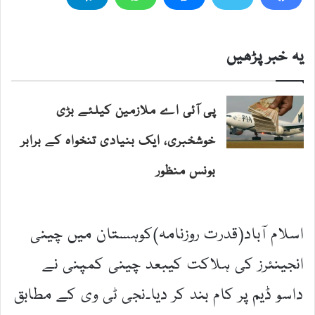
یہ خبر پڑھیں
پی آئی اے ملازمین کیلئے بڑی
خوشخبری، ایک بنیادی تنخواہ کے برابر
بونس منظور
اسلام آباد(قدرت روزنامہ)کوہستان میں چینی
انجینئرز کی ہلاکت کیبعد چینی کمپنی نے
داسو ڈیم پر کام بند کر دیا۔نجی ٹی وی کے مطابق