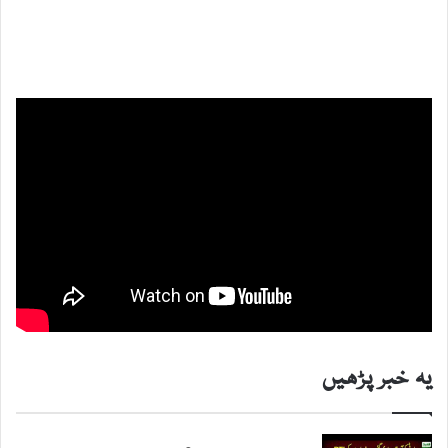
یہ خبر پڑھیں