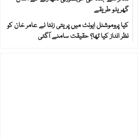
گھریلو طریقے
کیا پروموشنل ایونٹ میں پریتی زنٹا نے عامر خان کو
نظر انداز کیا تھا؟ حقیقت سامنے آگئی