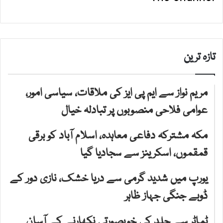
تازہ ترین
مریم نواز سے ایم پی ایز کی ملاقات، سیاسی امور،
عوامی فلاحی منصوبوں پر تبادلہ خیال
مکہ مشترکہ دفاعی معاہدہ، اسلام آباد کو برقی
قمقموں، اسکرینز سے سجادیا گیا
یورپ میں شدید گرمی سے دریا خشک، نازی دور کے
ڈوبے جنگی جہاز ظاہر
ٹماٹر سے جلد کی خوبصورتی نکھارنے کے آسان