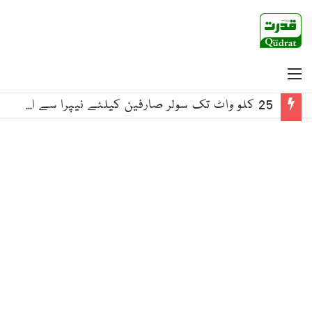
Menu
25 کلو واٹ تک سولر صارفین کیلئے نیپرا سے اجازت کی شرط ختم