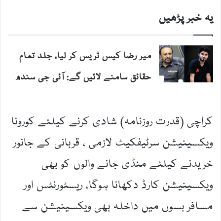
یہ خبر پڑھیں
میر رضا کیس ٹریس کر لیا، جلد تمام
حقائق سامنے لائیں گے: آئی جی سندھ
کراچی (قدرت روزنامہ) شادی کرنے کیلئے کورونا
ویکسینیشن سرٹیفکیٹ لازمی ، قربانی کے جانور
خریدنے کیلئے منڈی جانے والوں کو بھی
ویکسینیشن کارڈ دکھانا ہوگا، ریسٹورنٹس اور
مسافر بسوں میں داخلہ بھی ویکسینیشن سے