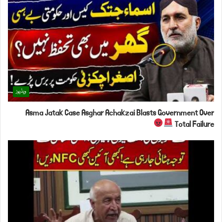
ویڈیوز
Asma Jatak Case Asghar Achakzai Blasts Government Over
Total Failure