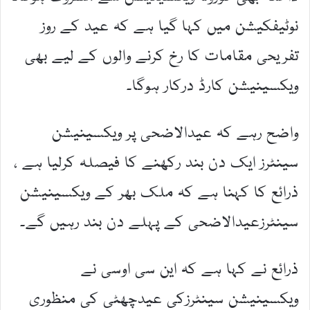
نوٹیفکیشن میں کہا گیا ہے کہ عید کے روز
تفریحی مقامات کا رخ کرنے والوں کے لیے بھی
ویکسینیشن کارڈ درکار ہوگا۔
واضح رہے کہ عیدالاضحی پر ویکسینیشن
سینٹرز ایک دن بند رکھنے کا فیصلہ کرلیا ہے ،
ذرائع کا کہنا ہے کہ ملک بھر کے ویکسینیشن
سینٹرزعیدالاضحی کے پہلے دن بند رہیں گے۔
ذرائع نے کہا ہے کہ این سی اوسی نے
ویکسینیشن سینٹرزکی عیدچھٹی کی منظوری