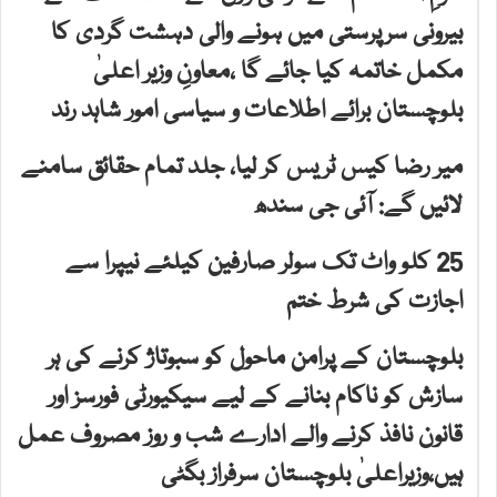
بیرونی سرپرستی میں ہونے والی دہشت گردی کا
مکمل خاتمہ کیا جائے گا ،معاونِ وزیر اعلیٰ
بلوچستان برائے اطلاعات و سیاسی امور شاہد رند
میر رضا کیس ٹریس کر لیا، جلد تمام حقائق سامنے
لائیں گے: آئی جی سندھ
25 کلو واٹ تک سولر صارفین کیلئے نیپرا سے
اجازت کی شرط ختم
بلوچستان کے پرامن ماحول کو سبوتاژ کرنے کی ہر
سازش کو ناکام بنانے کے لیے سیکیورٹی فورسز اور
قانون نافذ کرنے والے ادارے شب و روز مصروف عمل
ہیں،وزیراعلیٰ بلوچستان سرفراز بگٹی