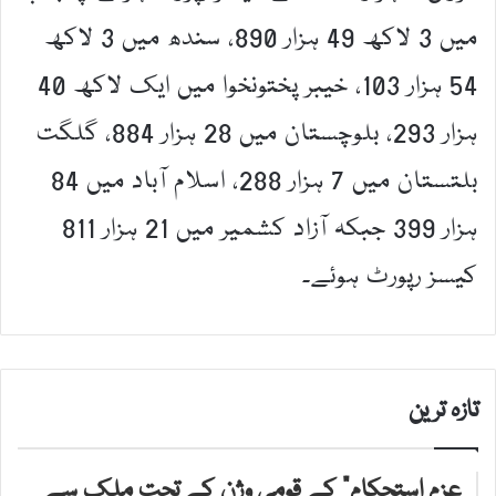
میں 3 لاکھ 49 ہزار 890، سندھ میں 3 لاکھ
54 ہزار 103، خیبر پختونخوا میں ایک لاکھ 40
ہزار 293، بلوچستان میں 28 ہزار 884، گلگت
بلتستان میں 7 ہزار 288، اسلام آباد میں 84
ہزار 399 جبکہ آزاد کشمیر میں 21 ہزار 811
کیسز رپورٹ ہوئے۔
تازہ ترین
عزمِ استحکام” کے قومی وژن کے تحت ملک سے