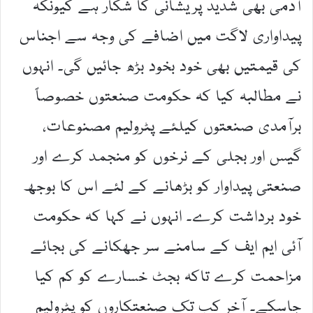
آدمی بھی شدید پریشانی کا شکار ہے کیونکہ
پیداواری لاگت میں اضافے کی وجہ سے اجناس
کی قیمتیں بھی خود بخود بڑھ جائیں گی۔ انہوں
نے مطالبہ کیا کہ حکومت صنعتوں خصوصاً
برآمدی صنعتوں کیلئے پٹرولیم مصنوعات،
گیس اور بجلی کے نرخوں کو منجمد کرے اور
صنعتی پیداوار کو بڑھانے کے لئے اس کا بوجھ
خود برداشت کرے۔ انہوں نے کہا کہ حکومت
آئی ایم ایف کے سامنے سر جھکانے کی بجائے
مزاحمت کرے تاکہ بجٹ خسارے کو کم کیا
جاسکے۔ آخر کب تک صنعتکاروں کو پٹرولیم