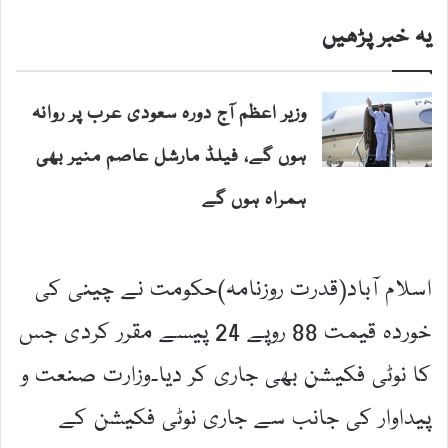
یہ خبر پڑھیں
وزیر اعظم آج دورہ سعودی عرب پر روانہ
ہوں گے، فیلڈ مارشل عاصم منیر بھی
ہمراہ ہوں گے
اسلام آباد(قدرت روزنامہ)حکومت نے چینی کی
خوردہ قیمت 88 روپے 24 پیسے مقرر کردی جس
کا نوٹی فکیشن بھی جاری کر دیا۔وزارت صنعت و
پیداوار کی جانب سے جاری نوٹی فکیشن کے