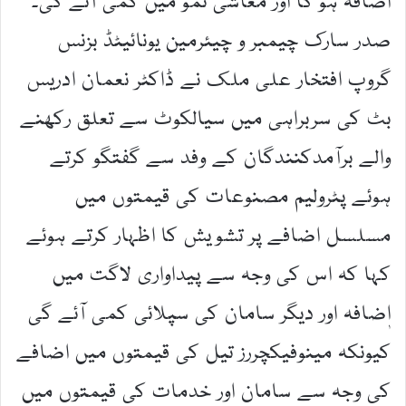
اضافہ ہو گا اور معاشی نمو میں کمی آئے گی۔
صدر سارک چیمبر و چیئرمین یونائیٹڈ بزنس
گروپ افتخار علی ملک نے ڈاکٹر نعمان ادریس
بٹ کی سربراہی میں سیالکوٹ سے تعلق رکھنے
والے برآمدکنندگان کے وفد سے گفتگو کرتے
ہوئے پٹرولیم مصنوعات کی قیمتوں میں
مسلسل اضافے پر تشویش کا اظہار کرتے ہوئے
کہا کہ اس کی وجہ سے پیداواری لاگت میں
اٖضافہ اور دیگر سامان کی سپلائی کمی آئے گی
کیونکہ مینوفیکچررز تیل کی قیمتوں میں اضافے
کی وجہ سے سامان اور خدمات کی قیمتوں میں