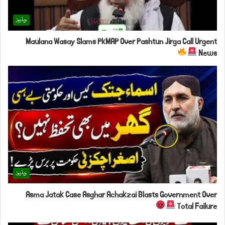
ویڈیوز
Maulana Wasay Slams PkMAP Over Pashtun Jirga Call Urgent
News
ویڈیوز
Asma Jatak Case Asghar Achakzai Blasts Government Over
Total Failure