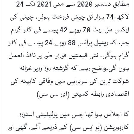
مطابق دسمبر 2020 سے مئی 2021 تک 24
لاکھ 74 ہزار ٹن چینی فروخت ہوئی، چینی کی
ایکس مل ریٹ 70 روپے 42 پیسے فی کلو گرام
جب کہ ریٹیل پرائس 88 روپے 24 پیسے فی کلو
گرام ہوگی۔ نئی قیمتیں فوری طور پر نافذ العمل
ہوں گی۔واضح رہے کہ گزشتہ روز وزیر خزانہ
شوکت ترین کی سربراہی میں وفاقی کابینہ کی
اقتصادی رابطہ کمیٹی (ای سی سی)
کا اجلاس ہوا تھا جس میں یوٹیلیٹی اسٹورز
کارپوریشن (یو ایس سی) کے ذریعے آٹے، گھی اور