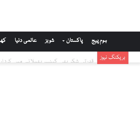
ہوم پیج
پاکستان
شوبز
عالمی دنیا
کھی
خلق جھالاوان انجیرہ کا ماسٹر عنایت الل
بریکنگ نیوز