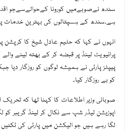
سندھ نےصوبےمیں کورونا کےحوالےسےجو اقدام
ہے،سندھ کے ہسپتالوں کی بہترین خدمات پ
انہوں نے کہا کہ حلیم عادل شیخ کا کرپشن پر ب
پرائیویٹ لینڈ پر قبضہ کر کے بھتہ لینے وا
پیپلز پارٹی نے ہمیشہ لوگوں کو روزگار دیا ج
کو بے روزگار کیا۔
صوبائی وزیر اطلاعات کا کہنا تھا کہ تحریک ان
اپوزیشن لیڈر شپ سے نکال کر لینڈ گریبر کو لگا د
لگا رہے ہیں جو الیکشن میں پارٹی کی ٹکٹیں 