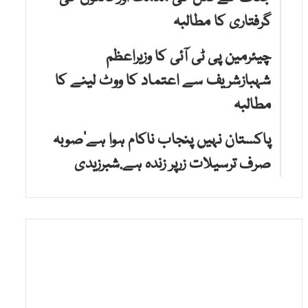
گرفتاری کا مطالبہ
چیئرمین پی ٹی آئی کا وزیراعظم
شہبازشریف سے اعتماد کا ووٹ لینے کا
مطالبہ
پاکستان نہیں پنجاب ناکام ہوا ہے‘صوبہ
صرف ترسیلات زرپر زندہ ہے.شبرزیدی