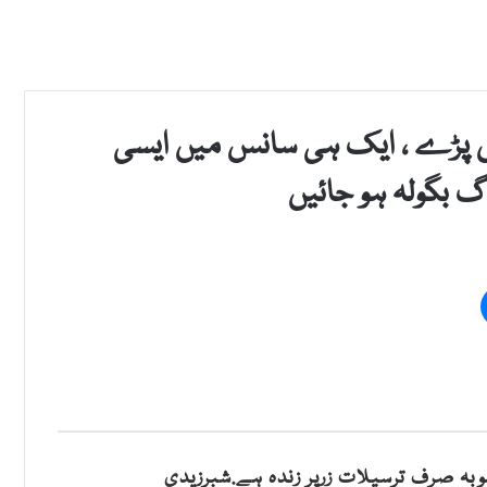
س پڑے ، ایک ہی سانس میں ایسی
آگ بگولہ ہو جائیں
وبہ صرف ترسیلات زرپر زندہ ہے.شبرزیدی