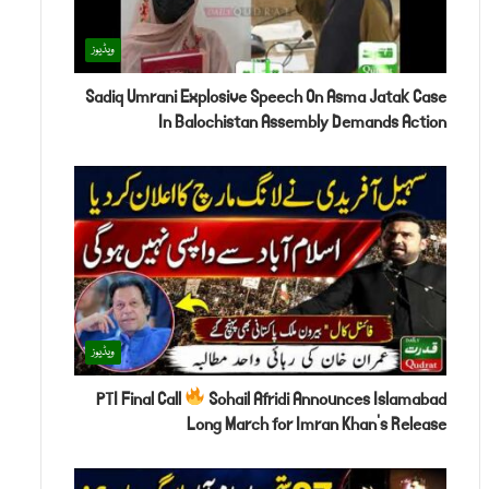
ویڈیوز
Sadiq Umrani Explosive Speech On Asma Jatak Case
In Balochistan Assembly Demands Action
ویڈیوز
PTI Final Call
Sohail Afridi Announces Islamabad
Long March for Imran Khan’s Release