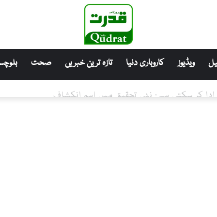
ل
ویڈیوز
کاروباری دنیا
تازہ ترین خبریں
صحت
بلوچست
ہ جتک کے قتل کی مذمت اور قاتلوں کی گرفتاری کا مطالبہ