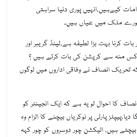
ات کیےہیں،انہیں پوری دنیا سراہتی
ورے ملک میں عیاں ہیں۔
ات کرنا بہت بڑا لطیفہ ہے،لینڈ گریبر اور
لے کس منہ سے کرپشن کی بات کرتے ہیں ؟
بکہ تحریک انصاف نے وفاقی اداروں میں لوگوں
صاف کا احوال تو یہ ہے کہ ایک انجینئر کو
یا،پیپلز پارٹی پر نوکریاں بیچنے کا الزام وہ
بیچتے ہیں، الیکشن چور دوسروں کو چور کہہ