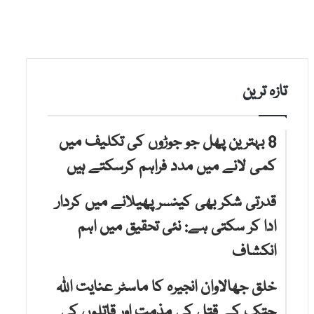
تازہ ترین
8 بہترین پھل جو جوڑوں کی تکلیف میں
کمی لانے میں مدد فراہم کرسکتے ہیں
قدرتی شکر بھی کینسر پھیلانے میں کردار
ادا کر سکتی ہے: نئی تحقیق میں اہم
انکشاف
خلق جھالاوان انجیرہ کا ماسٹر عنایت اللہ
جتک کے قتل کی مذمت اور قاتلوں کی