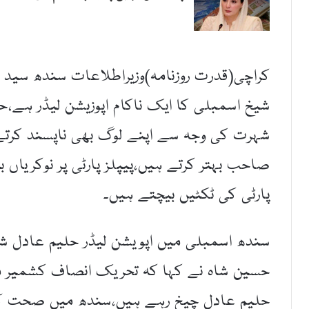
کراچی(قدرت روزنامہ)وزیراطلاعات سندھ سید 
شیخ اسمبلی کا ایک ناکام اپوزیشن لیڈر ہے،حل
شہرت کی وجہ سے اپنے لوگ بھی ناپسند کرتے ہ
صاحب بہتر کرتے ہیں،پیپلز پارٹی پر نوکریاں ب
پارٹی کی ٹکٹیں بیچتے ہیں۔
سندھ اسمبلی میں اپویشن لیڈر حلیم عادل شی
حسین شاہ نے کہا کہ تحریک انصاف کشمیر م
حلیم عادل چیخ رہے ہیں،سندھ میں صحت کا ن