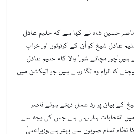
ناصر حسین شاہ نے کہا ہے کہ حلیم عادل
یم عادل شیخ کو اُن کے کرتوتوں اور خراب
یں’چور مچائے شور‘ والا کام حلیم عادل
یچنے کا الزام وہ لگا رہے ہیں جو الیکشن میں
خ کے بیان پر رد عمل دیتے ہوئے ناصر
یں انتخابات ہار رہی ہے جس کی وجہ سے
ظام تمام صوبوں سے بہتر ہے،وزیراعلیٰ