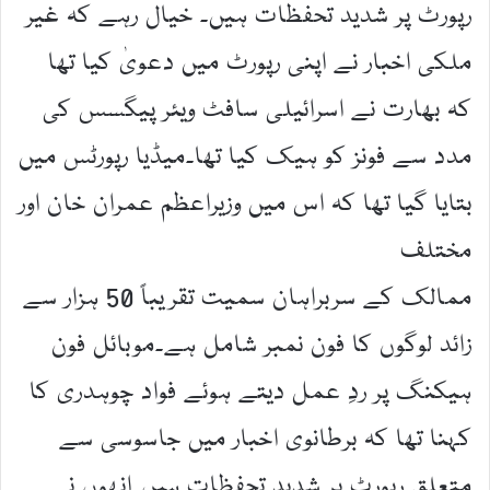
رپورٹ پر شدید تحفظات ہیں۔ خیال رہے کہ غیر
ملکی اخبار نے اپنی رپورٹ میں دعویٰ کیا تھا
کہ بھارت نے اسرائیلی سافٹ ویئر پیگسس کی
مدد سے فونز کو ہیک کیا تھا۔میڈیا رپورٹس میں
بتایا گیا تھا کہ اس میں وزیراعظم عمران خان اور
مختلف
ممالک کے سربراہان سمیت تقریباً 50 ہزار سے
زائد لوگوں کا فون نمبر شامل ہے۔موبائل فون
ہیکنگ پر ردِ عمل دیتے ہوئے فواد چوہدری کا
کہنا تھا کہ برطانوی اخبار میں جاسوسی سے
متعلق رپورٹ پر شدید تحفظات ہیں۔انھوں نے