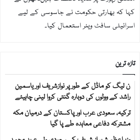
کہا کہ بھارتی حکومت نے جاسوسی کے لیے
اسرائیلی سافٹ ویئر استعمال کیا۔
تازہ ترین
ن لیگ کو ماڈل کے طور پر نوازشریف اور یاسمین
راشد کے ووٹوں کی دوبارہ گنتی کروا لینی چاہیئے
ترکیہ، سعودی عرب اور پاکستان کے درمیان مکہ
مشترکہ دفاعی معاہدہ طے پا گیا