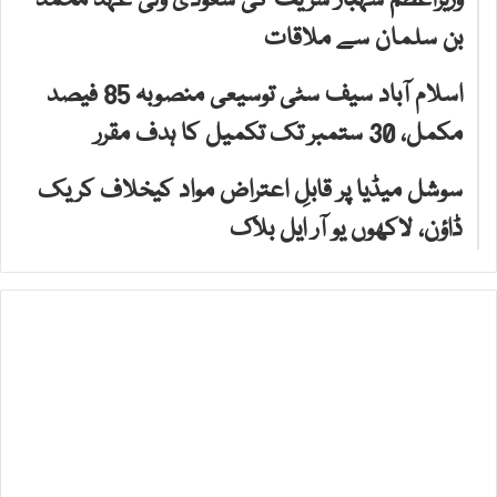
وزیراعظم شہباز شریف کی سعودی ولی عہد محمد
بن سلمان سے ملاقات
اسلام آباد سیف سٹی توسیعی منصوبہ 85 فیصد
مکمل، 30 ستمبر تک تکمیل کا ہدف مقرر
سوشل میڈیا پر قابلِ اعتراض مواد کیخلاف کریک
ڈاؤن، لاکھوں یو آر ایل بلاک