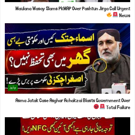
Maulana Wasay Slams PkMAP Over Pashtun Jirga Call Urgent
News
ویڈیوز
Asma Jatak Case Asghar Achakzai Blasts Government Over
Total Failure