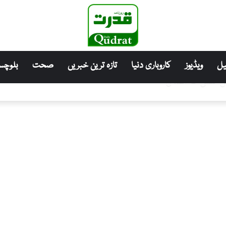
ل
ویڈیوز
کاروباری دنیا
تازہ ترین خبریں
صحت
بلوچست
ں کمی کا اعلان