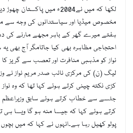
لکھا کہ میں نے2004ء میں پاک
مخصوص میڈیا اور سیاستدانوں کی وجہ سے مذہ
ہفتے میرے گھر کے باہر مجھے مارنے کی دھ
احتجاجی مظاہرہ بھی کیا جاتامگر آج بھی یہ
نواز کو مذہبی منافرت اور تعصب سے گریز کا
لیگ (ن) کی مرکزی نائب صدر مریم نواز نے وز
کڑی نکتہ چینی کرتے ہوئے کہا تھا کہ وہ نواز
جلسے سے خطاب کرتے ہوئے سابق وزیراعظم نوا
کرتے ہوئے کہا کہ جیسا منہ ہو گا ویسا ہی تھ
پولو کھیل رہا ہے۔انہوں نے کہا کہ میں بچو