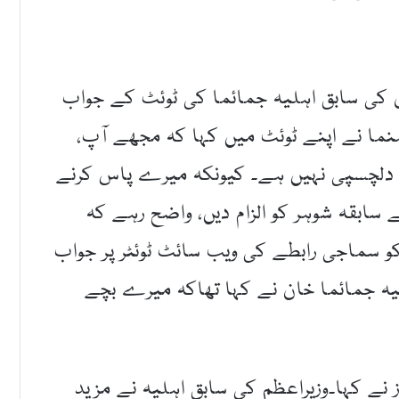
ان کی سابق اہلیہ جمائما کی ٹوئٹ کے جواب
ہنما نے اپنے ٹوئٹ میں کہا کہ مجھے آپ،
 دلچسپی نہیں ہے۔ کیونکہ میرے پاس کرنے
سابقہ شوہر کو الزام دیں، واضح رہے کہ
و سماجی رابطے کی ویب سائٹ ٹوئٹر پر جواب
یہ جمائما خان نے کہا تھاکہ میرے بچے
ز نے کہا۔وزیراعظم کی سابق اہلیہ نے مزید