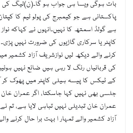
بات ہوگی ویسا ہی جواب ہو گا۔(ن)لیگ کی مرک
پاکستانی ہے جو کیمبرج کی پولو ٹیم کا کپتان 
ہے گولڈ اسمتھ کا نہیں۔انہوں نے کہاکہ نواز
کاپٹر یا سرکاری گاڑیوں کی ضرورت نہیں پڑی۔ 
کرنے والے دیکھ لیں نوازشریف آزاد کشمیر 
کی قربانیاں رنگ لا رہی ہیں ضائع نہیں ہوئی
کے ٹیکس کا پیسہ ہیلی کاپٹر میں پھوک کر آی
جلسی بھی نہیں کہا جاسکتا، اگر عمران خان باغ
عمران خان تبدیلی نہیں تباہی لایا ہے، تم نے 
آزاد کشمیر والے تمہار ا بہت برا حال کرنے وال