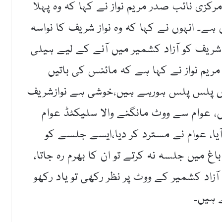
زی نائب صدر مریم نواز نے کہا کہ وہ پہلا
ہے۔ انہوں نے کہا کہ وہ نواز شریف کا نواسہ
 شریف کو آزاد کشمیر میں آنے کے لیے ہیلی
مریم نواز نے کہا ہے کہ مائنس کی باتیں
میں پلس پلس ہورہے ہیں،خوشی ہے نوازشریف
ں، عوام سے ووٹ مانگنے والا سلیکٹڈ عوام
ا، عوام نے مسترد کر دیا،ایسے جلسے کو
 میں جلسہ نہ کرتے تو ان کا بھرم رہ جاتا،
آزاد کشمیر کے ووٹ پر نظر رکھی تو یاد رکھو
ے ہیں۔