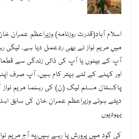
اسلام آباد(قدرت روزنامہ) وزیراعظم عمران خ
میں مریم نواز نے بھی ردعمل دیا ہے، لیگی ر
آپ کے بیٹوں یا آپ کی ذاتی زندگی سے قطعا
اور کہنے کے لئے بہتر کام ہیں، آپ صرف اپنے 
پاکستان مسلم لیگ (ن) کی رہنما مریم نواز ک
دیتے ہوئے وزیراعظم عمران خان کی سابق اہل
یہودیوں
کی گود میں پرورش پا رہے ہیں،یہ آج مریم نوا