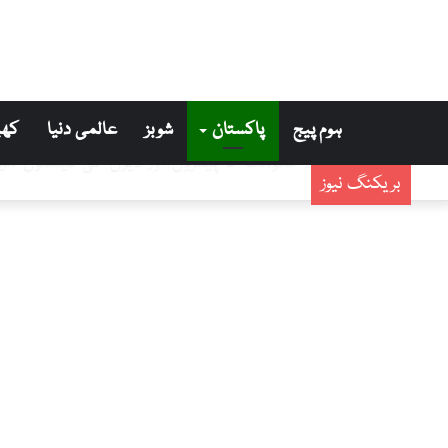
ہوم پیج
پاکستان
شوبز
عالمی دنیا
کھی
حکومت کا پیٹرول اور ڈیزل کی قیمتوں می
بریکنگ نیوز