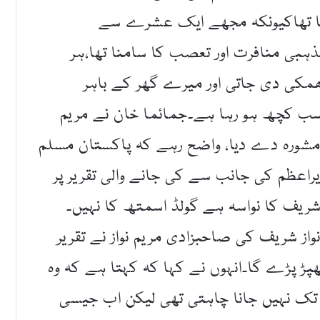
ستان چھوڑ دیا تھاکیونکہ مجھے ایک عشرے سے
بی منافرت اور تعصب کا سامنا تھا،ہر
مکی دی جاتی اور میرے گھر کے باہر
 سب کچھ ہو رہا ہے۔جمائما خان نے مریم
 مشورہ دے دیا، واضح رہے کہ پاکستان مسلم
یراعظم کی جانب سے کی جانے والی تقریر پر
 شریف کا نواسہ ہے گولڈ اسمتھ کا نہیں۔
ز شریف کی صاحبزادی مریم نواز نے تقریر
پڑ پڑے گا۔انہوں نے کہا کہ کہتا ہے کہ وہ
ں تک نہیں جانا چاہتی تھی لیکن اب جیسی