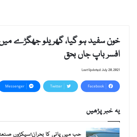
خون سفید ہو گیا، گھریلو جھگڑے میں
افسر باپ جاں بحق
Last Updated: July 20, 2021
Messenger
Twitter
Facebook
یہ خبر پڑھیں
حب میں پانی کا بحران؛سیکڑوں صنعتی