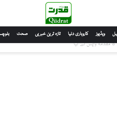
ل
ویڈیوز
کاروباری دنیا
تازہ ترین خبریں
صحت
بلوچست
 کا مقدمہ واپس لے لیا