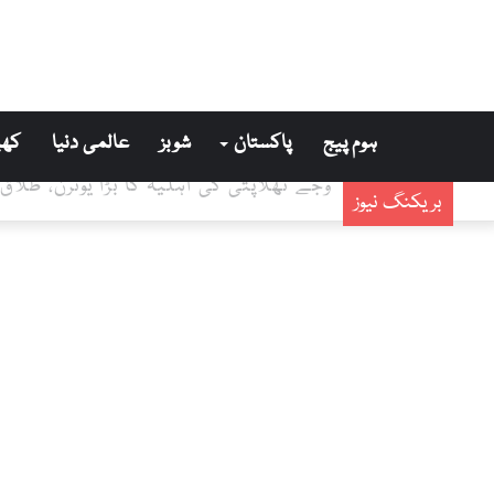
ہوم پیج
پاکستان
شوبز
عالمی دنیا
کھی
وجے تھلاپتی کی اہلیہ کا بڑا یوٹرن، طلاق
بریکنگ نیوز