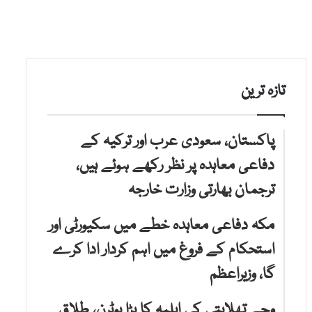
تازہ ترین
پاکستان، سعودی عرب اور ترکیہ کے
دفاعی معاہدہ پر نظر رکھے ہوئے ہیں،
ترجمان بھارتی وزارت خارجہ
مکہ دفاعی معاہدہ خطے میں سکیورٹی اور
استحکام کے فروغ میں اہم کردار ادا کرے
گا، وزیراعظم
وجے تھلاپتی کی اہلیہ کا بڑا یوٹرن، طلاق