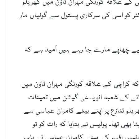
 کے علاقہ کورنگی مہران ٹاؤن میں گھریلو
پکٹر کو اسی کی سرکاری پستول سے گولیاں مار
یے چھاپے مارے جا رہے ہیں اُمید ہے کہ
ہ کراچی کے علاقہ کورنگی مہران ٹاؤن میں
 درخشاں تھانے کے شعبہ انویسٹی گیشن میں تعینات
یلو تنازع پر اپنے بیٹے کامران عباسی سے
 بھی تھا۔ پولیس نے بتایا کہ رات کو تو
دفع ہوگیا تھا لیکن صبح 7 بجے پولیس افسر کے بیٹے کامران عباسی نے باپ