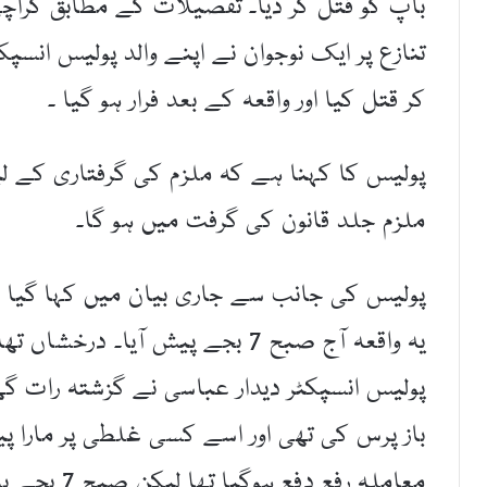
باپ کو قتل کر دیا۔ تفصیلات کے مطابق کراچی
تنازع پر ایک نوجوان نے اپنے والد پولیس انس
کر قتل کیا اور واقعہ کے بعد فرار ہو گیا ۔
پولیس کا کہنا ہے کہ ملزم کی گرفتاری کے ل
ملزم جلد قانون کی گرفت میں ہو گا۔
پولیس کی جانب سے جاری بیان میں کہا گیا ک
یہ واقعہ آج صبح 7 بجے پیش آیا۔
پولیس انسپکٹر دیدار عباسی نے گزشتہ رات گھر
باز پرس کی تھی اور اسے کسی غلطی پر مارا پیٹا
معاملہ رفع 