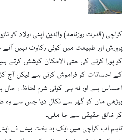
کراچی (قدرت روزنامہ) والدین اپنی اولاد کو نا
پرورش اور طبیعت میں کوئی رکاوٹ نہیں آنے 
کو پورا کرنے کی حتی الامکان کوشش کرتے ہیں 
کے احسانات کو فراموش کرتی ہے لیکن آج کل کے
احساس ہے اور نہ ہی کوئی شرم لحاظ ، حال ہ
بوڑھی ماں کو گھر سے نکال دیا جس سے وہ
کر خالق حقیقی سے جا ملی۔
تاہم اب کراچی میں ایک بد بخت بیٹے نے اپن