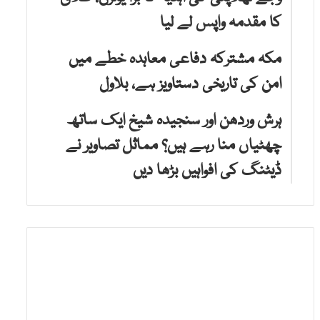
کا مقدمہ واپس لے لیا
مکہ مشترکہ دفاعی معاہدہ خطے میں
امن کی تاریخی دستاویز ہے، بلاول
ہرش وردھن اور سنجیدہ شیخ ایک ساتھ
چھٹیاں منا رہے ہیں؟ مماثل تصاویر نے
ڈیٹنگ کی افواہیں بڑھا دیں