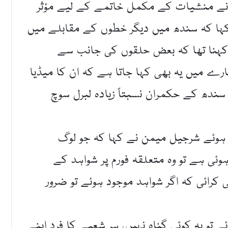
نے منشیات کے مکمل خاتمے کے لیے مؤثر
 کہا کہ سندھ میں دیگر خطوں کے مقابلے میں
ا کہنا تھا کہ بعض حلقوں کی جانب سے
ے میں یہ بھی کہا جاتا ہے کہ ان کا میڈیا
ہ سندھ کے حکمران نسبتاً زیادہ لبرل سوچ
وئے شرجیل میمن نے کہا کہ جو لوگ
ی ہے تو وہ متعلقہ فورم پر شواہد کے
 کرائی کہ اگر شواہد موجود ہوئے تو ضرور
ے تو یہ کوئی گناہ نہیں، ہر شعبے کا فرد اپنے