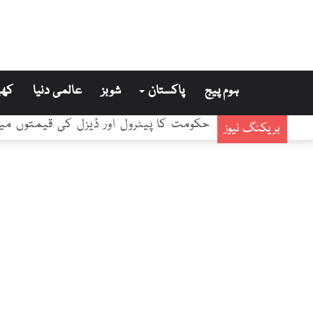
ہوم پیج
پاکستان
شوبز
عالمی دنیا
کھی
حکومت کا پیٹرول اور ڈیزل کی قیمتوں می
بریکنگ نیوز