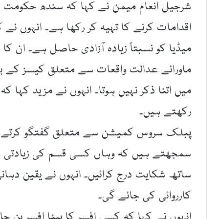
شرجیل انعام میمن نے کہا کہ سندھ حکومت 
اقدامات کرنے کا تہیہ کر رکھا ہے۔ انہوں نے
میڈیا کو نسبتاً زیادہ آزادی حاصل ہے۔ ان ک
ماورائے عدالت واقعات سے متعلق کیسز کے بار
میں اتنا ذکر نہیں ہوتا۔ انہوں نے مزید کہا ک
رکھتے ہیں۔
پبلک سروس کمیشن سے متعلق گفتگو کرتے ہ
سمجھتے ہیں کہ وہاں کسی قسم کی زیادتی ہوئ
ساتھ شکایت درج کرائیں۔ انہوں نے یقین دہانی
کارروائی کی جائے گی۔
انہوں نے کہا کہ کسی افسر کا بیٹا افسر بن جائ