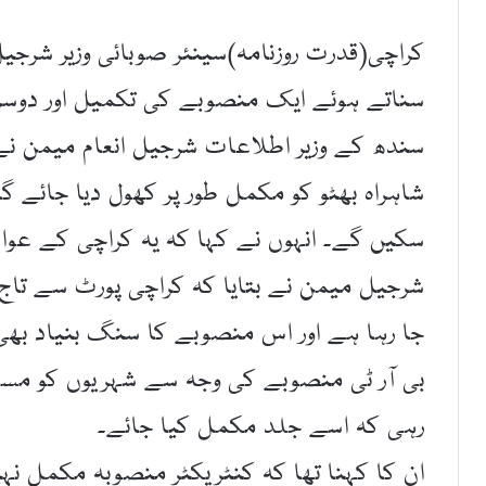
کراچی(قدرت روزنامہ)سینئر صوبائی وزیر شرجی
سناتے ہوئے ایک منصوبے کی تکمیل اور دوسر
سندھ کے وزیر اطلاعات شرجیل انعام میمن نے 
شاہراہ بھٹو کو مکمل طور پر کھول دیا جائے
سکیں گے۔ انہوں نے کہا کہ یہ کراچی کے عو
شرجیل میمن نے بتایا کہ کراچی پورٹ سے تاج ح
جا رہا ہے اور اس منصوبے کا سنگ بنیاد بھی ج
بی آر ٹی منصوبے کی وجہ سے شہریوں کو مسا
رہی کہ اسے جلد مکمل کیا جائے۔
ان کا کہنا تھا کہ کنٹریکٹر منصوبہ مکمل نہ