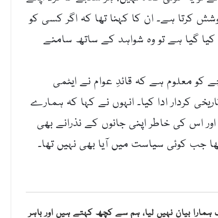
کوشش کرتا ہے۔ ان کا کہنا تھا کہ اگر کسی کو
ا گیا ہے تو وہ شواہد کے ساتھ سامنے
کو معلوم ہے کہ قائدِ عوام نے ایٹمی
اریخی کردار ادا کیا۔ انہوں نے کہا کہ ہمارے
ور اس کی خاطر اپنی جانوں کے نذرانے بھی
ھا جب کوئی سیاست میں آیا بھی نہیں تھا۔
مارا بیان نہیں لیا، ہم سے کچھ کہتے ہیں اور باہر