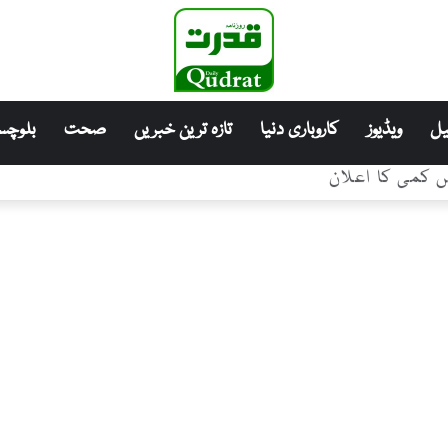
ل
ویڈیوز
کاروباری دنیا
تازہ ترین خبریں
صحت
بلوچست
ں کمی کا اعلان