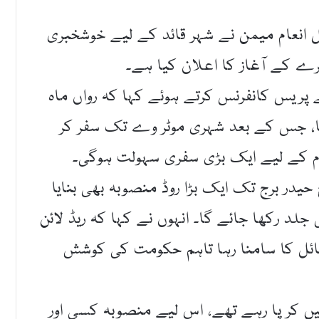
ل انعام میمن نے شہر قائد کے لیے خوشخبری
ے کے آغاز کا اعلان کیا ہے۔
پریس کانفرنس کرتے ہوئے کہا کہ رواں ماہ
 گا، جس کے بعد شہری موٹر وے تک سفر کر
ام کے لیے ایک بڑی سفری سہولت ہوگی۔
یدر برج تک ایک بڑا روڈ منصوبہ بھی بنایا
لد رکھا جائے گا۔ انہوں نے کہا کہ ریڈ لائن
ئل کا سامنا رہا تاہم حکومت کی کوشش
یں کر پا رہے تھے، اس لیے منصوبہ کسی اور