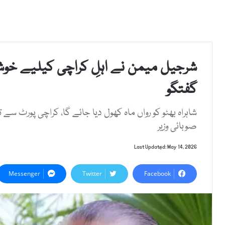
شرجیل میمن نے اہلِ کراچی کیلیے خو
گفتگو
شاہراہ بھٹو کو رواں ماہ کھول دیا جائے گا، کراچی پورٹ سے 
صوبائی وزیر
Last Updated: May 14, 2026
Messenger
Twitter
Facebook