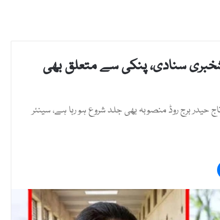
شخبری سنادی، پنکی سے متعلق بھی
تاج حیدر برج روڈ منصوبہ بھی جلد شروع ہو رہا ہے، سینئر