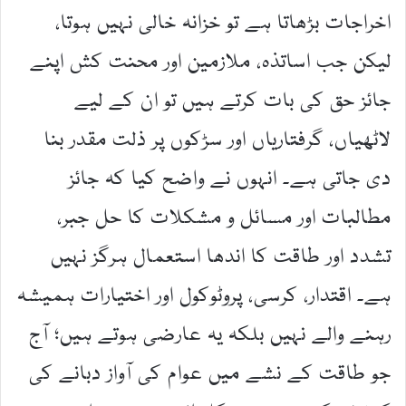
اخراجات بڑھاتا ہے تو خزانہ خالی نہیں ہوتا،
لیکن جب اساتذہ، ملازمین اور محنت کش اپنے
جائز حق کی بات کرتے ہیں تو ان کے لیے
لاٹھیاں، گرفتاریاں اور سڑکوں پر ذلت مقدر بنا
دی جاتی ہے۔ انہوں نے واضح کیا کہ جائز
مطالبات اور مسائل و مشکلات کا حل جبر،
تشدد اور طاقت کا اندھا استعمال ہرگز نہیں
ہے۔ اقتدار، کرسی، پروٹوکول اور اختیارات ہمیشہ
رہنے والے نہیں بلکہ یہ عارضی ہوتے ہیں؛ آج
جو طاقت کے نشے میں عوام کی آواز دبانے کی