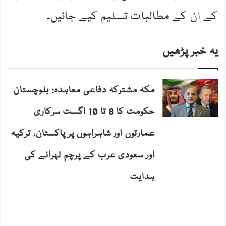
کے ان کے مطالبات تسلیم کیے جائیں۔
یہ خبر پڑھیں
مکہ مشترکہ دفاعی معاہدہ: بلوچستان
حکومت کا 8 تا 10 اگست سرکاری
عمارتوں اور شاہراہوں پر پاکستان، ترکیہ
اور سعودی عرب کے پرچم لہرانے کی
ہدایت