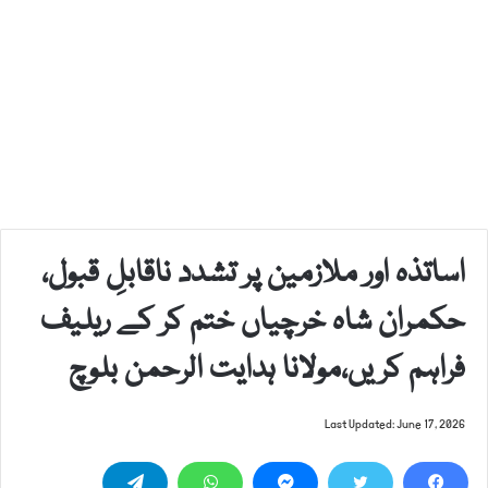
اساتذہ اور ملازمین پر تشدد ناقابلِ قبول،
حکمران شاہ خرچیاں ختم کر کے ریلیف
فراہم کریں،مولانا ہدایت الرحمن بلوچ
Last Updated: June 17, 2026