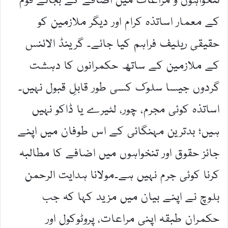
تنخواہوں و مراعات میں اضافے کے بجائے قوم
کے معمار اساتذہ کرام اور دیگر ملازمین کو
حقیقی ریلیف فراہم کیا جائے۔ گرینڈ الائنس
کے ملازمین کے ساتھ حکمرانوں کا دہشت
گردوں جیسا سلوک کسی طور قابلِ قبول نہیں۔
اساتذہ کوئی مجرم، چور، لٹیرے یا ڈاکو نہیں
ہیں؛ بدترین مہنگائی کے اس طوفان میں اپنے
جائز حقوق اور تنخواہوں میں اضافے کا مطالبہ
کرنا کوئی جرم نہیں ہے۔مولانا ہدایت الرحمن
بلوچ نے اپنے بیان میں مزید کہا کہ جب
حکمران طبقہ اپنی مراعات، پروٹوکول اور