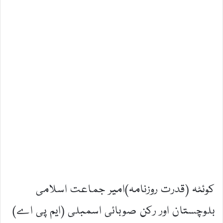
کوئٹہ (قدرت روزنامہ)امیر جماعت اسلامی
بلوچستان اور رکن صوبائی اسمبلی (ایم پی اے)