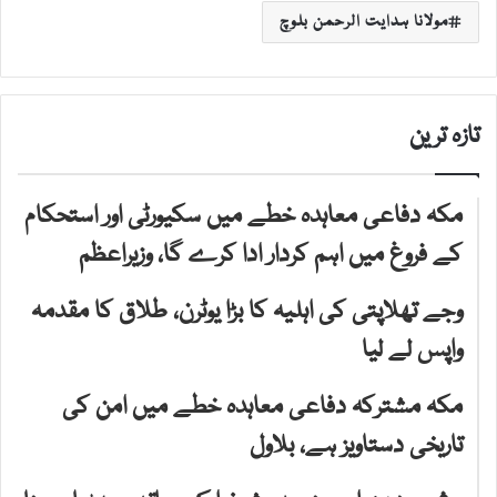
مولانا ہدایت الرحمن بلوچ
تازہ ترین
مکہ دفاعی معاہدہ خطے میں سکیورٹی اور استحکام
کے فروغ میں اہم کردار ادا کرے گا، وزیراعظم
وجے تھلاپتی کی اہلیہ کا بڑا یوٹرن، طلاق کا مقدمہ
واپس لے لیا
مکہ مشترکہ دفاعی معاہدہ خطے میں امن کی
تاریخی دستاویز ہے، بلاول