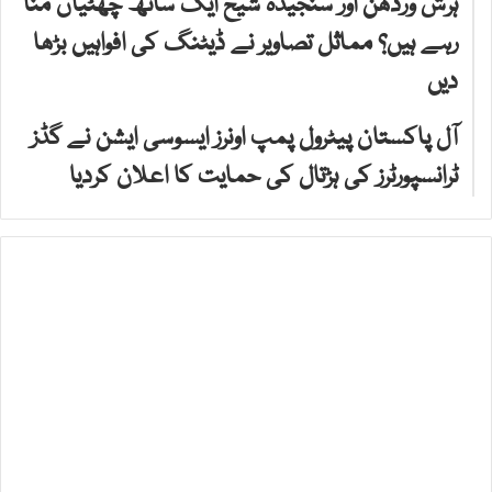
ہرش وردھن اور سنجیدہ شیخ ایک ساتھ چھٹیاں منا
رہے ہیں؟ مماثل تصاویر نے ڈیٹنگ کی افواہیں بڑھا
دیں
آل پاکستان پیٹرول پمپ اونرز ایسوسی ایشن نے گڈز
ٹرانسپورٹرز کی ہڑتال کی حمایت کا اعلان کردیا