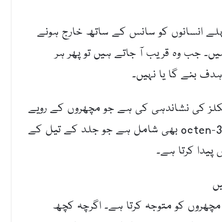
لے انسانوں کو سانس کے ساتھ خارج ہونے
 (CO₂) سے پہچانتے ہیں۔ جب وہ قریب آ جاتے ہیں تو پھر ہر
ف بنے گا یا نہیں۔
کلز کی نشاندہی کی ہے جو مچھروں کے رویے
کو متاثر کرتے ہیں، جن میں ایک مرکب 1-octen-3-ol بھی شامل ہے جو جلد کے تیل کے
پیدا کرتا ہے۔
ں
مچھروں کو متوجہ کرتا ہے۔ اگرچہ کچھ