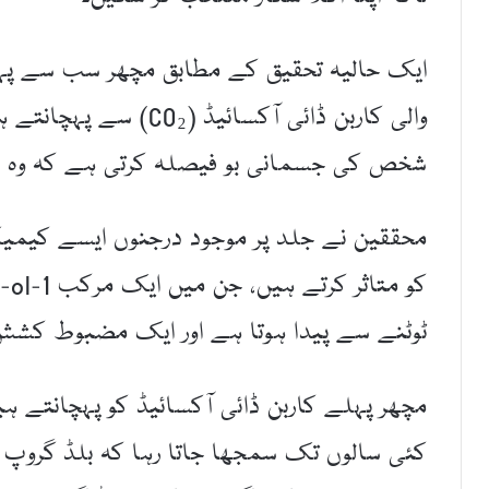
ایک حالیہ تحقیق کے مطابق مچھر سب سے پہ
والی کاربن ڈائی آکسائیڈ
شخص کی جسمانی بو فیصلہ کرتی ہے کہ وہ ہد
محققین نے جلد پر موجود درجنوں ایسے کیمی
ٹوٹنے سے پیدا ہوتا ہے اور ایک مضبوط کشش 
مچھر پہلے کاربن ڈائی آکسائیڈ کو پہچانتے ہی
کئی سالوں تک سمجھا جاتا رہا کہ بلڈ گروپ 