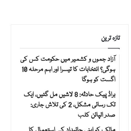
تازہ ترین
آزاد جموں و کشمیر میں حکومت کس کی
ہوگی؟ انتخابات کا تیسرا اور اہم مرحلہ 10
اگست کو ہوگا
براڈ پیک حادثہ: 8 لاشیں مل گئیں، ایک
تک رسائی مشکل، 2 کی تلاش جاری:
صدر الپائن کلب
مالک کو اپنی جائیداد کے استعمال کا