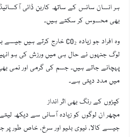
ہر انسان سانس کے ساتھ کاربن ڈائی آکسائیڈ
بھی محسوس کر سکتے ہیں۔
وہ افراد جو زیادہ CO₂ خارج کرتے
لوگ جنہوں نے حال ہی میں ورزش کی ہو انہیں
پہچانے جاتے ہیں۔ جسم کی گرمی اور نمی بھی
میں مدد دیتی ہے۔
کپڑوں کے رنگ بھی اثر انداز
مچھر ان لوگوں کو زیادہ آسانی سے دیکھ لی