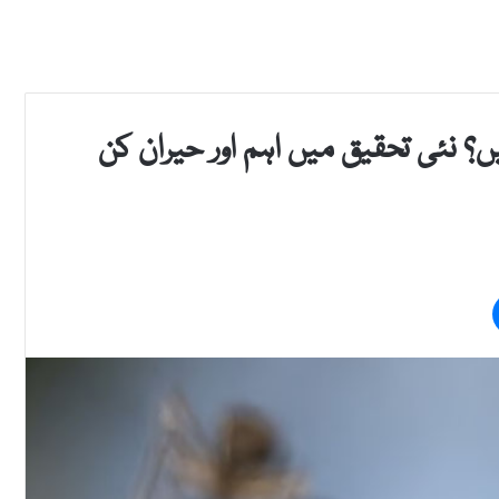
ں؟ نئی تحقیق میں اہم اور حیران کن