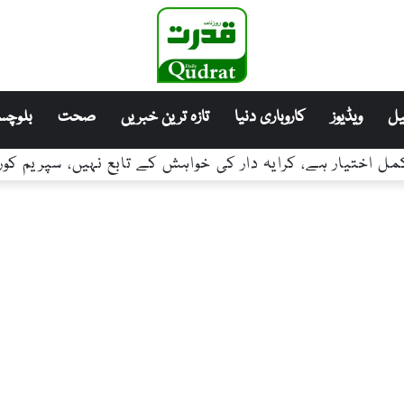
ل
ویڈیوز
کاروباری دنیا
تازہ ترین خبریں
صحت
بلوچست
مل اختیار ہے، کرایہ دار کی خواہش کے تابع نہیں، سپریم کو