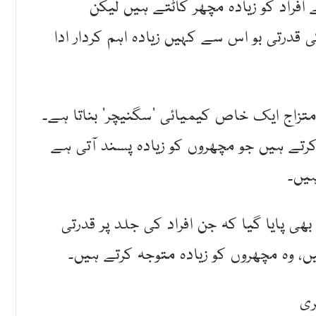
ے کہ O بلڈ گروپ والے افراد کو زیادہ مچھر کاٹتے ہیں لیکن
درتی بو اس سے کہیں زیادہ اہم کردار ادا
متزاج ایک خاص کیمیائی ’سگنیچر‘ بناتا ہے۔
تے ہیں جو مچھروں کو زیادہ پسند آتی ہے
ہیں۔
ی تحقیق میں یہ بھی پایا گیا کہ جن افراد کی جلد پر قدرتی
ں، وہ مچھروں کو زیادہ متوجہ کرتے ہیں۔
ری