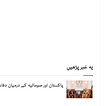
یہ خبر پڑھیں
پاکستان اور صومالیہ کے درمیان دفاع