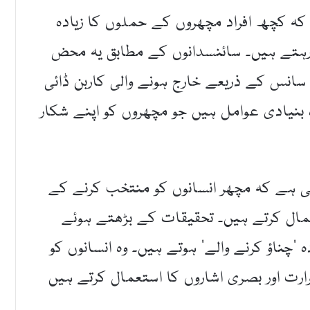
ے کہ کچھ افراد مچھروں کے حملوں کا زیادہ
رہتے ہیں۔ سائنسدانوں کے مطابق یہ محض
سانس کے ذریعے خارج ہونے والی کاربن ڈائی
ساخت وہ بنیادی عوامل ہیں جو مچھروں کو اپنے شکار
ی ہے کہ مچھر انسانوں کو منتخب کرنے کے
مال کرتے ہیں۔ تحقیقات کے بڑھتے ہوئے
’چناؤ کرنے والے‘ ہوتے ہیں۔ وہ انسانوں کو
رت اور بصری اشاروں کا استعمال کرتے ہیں