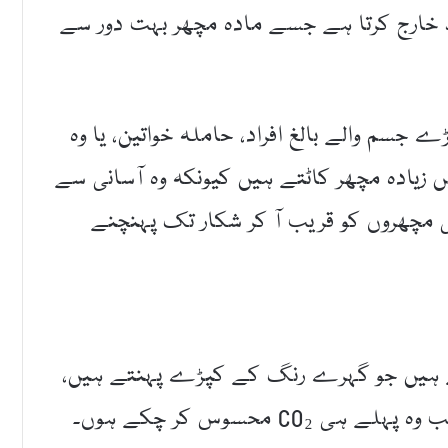
 خارج کرتا ہے جسے مادہ مچھر بہت دور سے
 ہیں جیسے بڑے جسم والے بالغ افراد، حاملہ خواتین، یا وہ
 زیادہ مچھر کاٹتے ہیں کیونکہ وہ آسانی سے
 مچھروں کو قریب آ کر شکار تک پہنچنے
تے ہیں جو گہرے رنگ کے کپڑے پہنتے ہیں،
جیسے کالا، نیوی بلیو اور سرخ، خاص طور پر جب وہ پہلے ہی CO₂ محسوس کر چکے ہوں۔