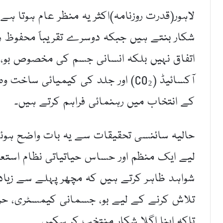
لاہور(قدرت روزنامہ)اکثر یہ منظر عام ہوتا ہ
شکار بنتے ہیں جبکہ دوسرے تقریباً محفوظ 
اتفاق نہیں بلکہ انسانی جسم کی مخصوص بو، 
آکسائیڈ (CO₂) اور جلد کی کیمیائی 
کے انتخاب میں رہنمائی فراہم کرتے ہیں۔
حالیہ سائنسی تحقیقات سے یہ بات واضح ہوئ
لیے ایک منظم اور حساس حیاتیاتی نظام استع
شواہد ظاہر کرتے ہیں کہ مچھر پہلے سے زیادہ 
تلاش کرنے کے لیے بو، جسمانی کیمسٹری، حرا
تاکہ اپنا اگلا شکار منتخب کر سکیں۔