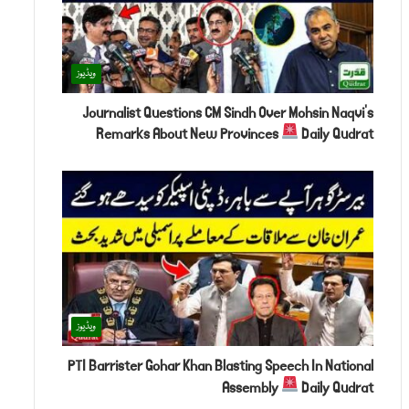
ویڈیوز
Journalist Questions CM Sindh Over Mohsin Naqvi's
Remarks About New Provinces
Daily Qudrat
ویڈیوز
PTI Barrister Gohar Khan Blasting Speech In National
Assembly
Daily Qudrat