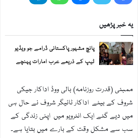
یہ خبر پڑھیں
پانچ مشہور پاکستانی ڈرامے جو ویڈیو
ٹیپ کے ذریعے عرب امارات پہنچے
ممبئی (قدرت روزنامہ) بالی ووڈ اداکار جیکی
شروف کے بیٹے اداکار ٹائیگر شروف نے حال ہی
میں دیے گئے ایک انٹرویو میں اپنی زندگی کے
سب سے مشکل وقت کے بارے میں بتایا ہے۔