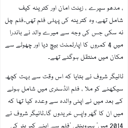
، مدھو سپرے ، زینت امان اور کترینہ کیف
شامل تھے، وہ کترینہ کی پہلی فلم تھی۔فلم چل
نہ سکی جس کی وجہ سے میرے والد نے باندرا
میں 4 کمروں کا اپارٹمنٹ بیچ دیا اور چھوٹے سے
مکان میں منتقل ہوگئے تھے۔
ٹائیگر شروف نے بتایا کہ اس وقت سے بہت کچھ
سیکھنے کو ملا ، فلم انڈسٹری میں شامل ہونے
کے بعد میں نے اپنی والدہ سے وعدہ کیا تھا کہ
میں ان کا گھر واپس خریدوں گا۔ٹائیگر شروف نے
2014 میں’ ہیروپنتی ‘فلم سے اپنے کیر یئر کی