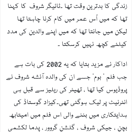
زندگی کا بدترین وقت تھا ۔ٹائیگر شروف کا کہنا
تھا کہ میں اُس عمر میں کام کرنا چاہتا تھا
لیکن میں جانتا تھا کہ میں اپنے والدین کی مدد
کیلئے کچھ نہیں کرسکتا ۔
اداکار نے مزید بتایا کہ یہ 2002 کی بات ہے
جب فلم ‘ بوم’ جسے ان کی والدہ آئشہ شروف نے
پروڈیوس کیا تھا ، تھیٹر کی ریلیز سے قبل ہی
انٹرنیٹ پر لیک ہوگئی تھی۔کیزاد گوستاڈ کی
ہدایتکاری میں بننے والی اس فلم میں امیتابھ
بچن ، جیکی شروف ، گلشن گروور ، پدما لکشمی