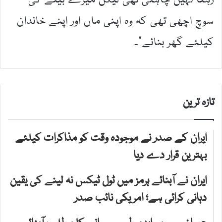
رہنا نہیں چاہتی تھی لیکن میرے بیٹے کی
سوچ اچھی تھی کہ وہ اپنی ماں اور اپنے خاندان
کیلئے گھر بنائے”۔
تازہ ترین
ایران کے صدر نے موجودہ وقت کو مذاکرات کیلئے
بہترین قرار دے دیا
ایران نے آبنائے ہرمز میں ٹول ٹیکس نہ لینے کی یقین
دہانی کرائی ہے؛ امریکی نائب صدر