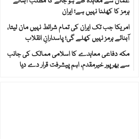
عمان سے معاہدہ طے ہو جانے کا مطلب آبنائے
ہرمز کا کھلنا نہیں ہے؛ ایران
امریکا جب تک ایران کی تمام شرائط نہیں مان لیتا،
آبنائے ہرمز نہیں کھلے گی؛ پاسدارانِ انقلاب
مکہ دفاعی معاہدے کا اسلامی ممالک کی جانب
سے بھرپور خیرمقدم، اہم پیشرفت قرار دے دیا