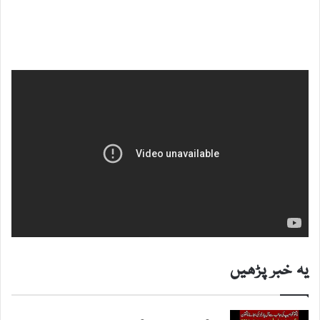
یہ خبر پڑھیں