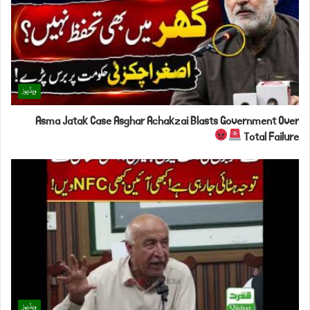
ویڈیوز
Asma Jatak Case Asghar Achakzai Blasts Government Over
Total Failure
ویڈیوز