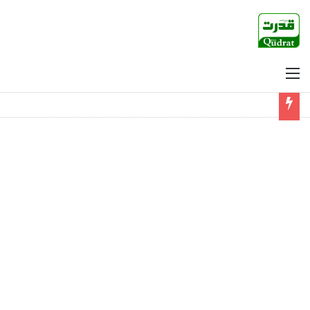
Menu
وزراء ڈرے ہوئے ہیں، رسی کو سانپ سمجھ لیتے ہیں، محسن نقوی کو ڈرانے کی نہیں لبھانے کی ضرورت ہے: مجیب الرحمان شامی