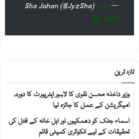
July
— Sha Jahan (@JyzSha)
25, 2021
تازہ ترین
وزیر داخلہ محسن نقوی کا لاہور ایئرپورٹ کا دورہ،
امیگریشن کے عمل کا جائزہ لیا
اسماء جتک کو دھمکیوں اور اہل خانہ کے قتل کی
تحقیقات کے لیے انکوائری کمیٹی قائم