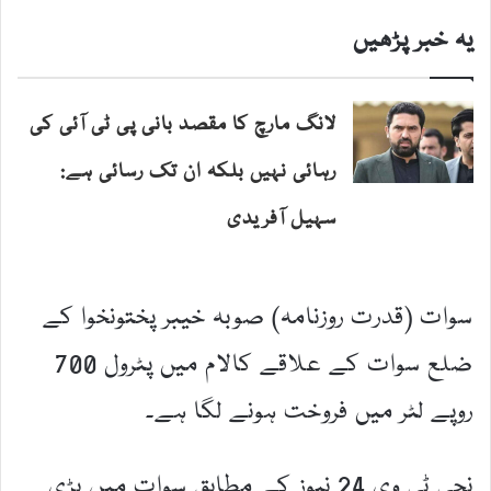
یہ خبر پڑھیں
لانگ مارچ کا مقصد بانی پی ٹی آئی کی
رہائی نہیں بلکہ ان تک رسائی ہے:
سہیل آفریدی
سوات (قدرت روزنامہ) صوبہ خیبر پختونخوا کے
ضلع سوات کے علاقے کالام میں پٹرول 700
روپے لٹر میں فروخت ہونے لگا ہے۔
نجی ٹی وی 24 نیوز کے مطابق سوات میں بڑی