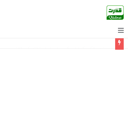
Menu
دریاؤں میں پانی کے بہاؤ میں اضافے کا خدشہ، این ڈی ایم اے کا الرٹ جاری