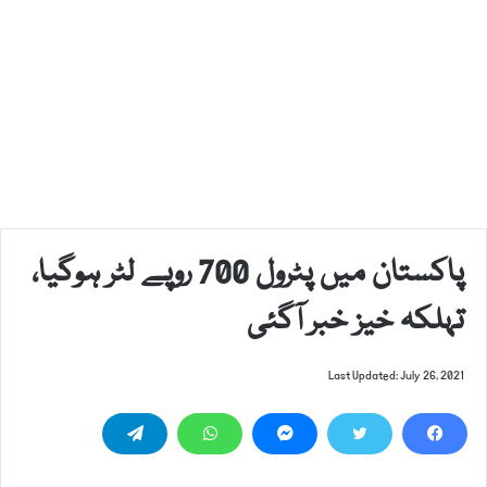
پاکستان میں پٹرول 700 روپے لٹر ہوگیا،
تہلکہ خیز خبر آگئی
Last Updated: July 26, 2021