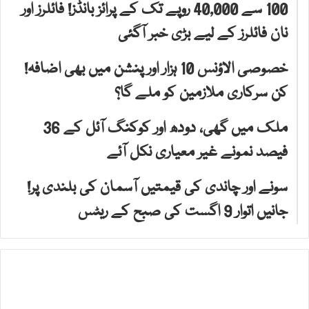
100 سے 40,000 روپے تک کے پرائز بانڈز! فائلرز اور
نان فائلرز کے لیے بڑی خبر آگئی
خصوصی الاؤنس 10 ہزار اور پنشن میں بھی اضافہ!
کن سرکاری ملازمین کو ملے گا؟
ملک میں گھی، دودھ اور کوکنگ آئل کے 36
فیصد نمونے غیر معیاری نکل آئے
سونے اور چاندی کی قیمتیں آسمان کی بلندی پر!
جانیں اتوار 9 اگست کی صبح کے ریٹس