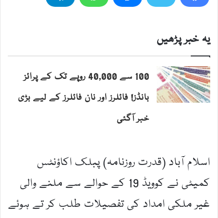
یہ خبر پڑھیں
100 سے 40,000 روپے تک کے پرائز
بانڈز! فائلرز اور نان فائلرز کے لیے بڑی
خبر آگئی
اسلام آباد (قدرت روزنامہ) پبلک اکاؤنٹس
کمیٹی نے کوویڈ 19 کے حوالے سے ملنے والی
غیر ملکی امداد کی تفصیلات طلب کر تے ہوئے