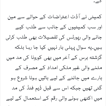
گے۔
کمیٹی نے آڈٹ اعتراضات کے حوالے سے مین
اور سب کمیٹیوں کے جانب سے طلب کیے
جانے والی رپورٹس کی تفصیلات بھی طلب کرلی
ہیں۔یہ سوال پہلی بار نہیں کیا جا رہا بلکہ
گزشتہ برس کے آخر میں بھی کورونا کی مد میں
ملنے والی غیر ملکی امداد کے مصرف کے
بارے میں جاننے کے لیے باتیں ہونا شروع ہو
گئی تھیں جبکہ اس سے قبل ڈیم فنڈ کی مد
میں اکٹھی ہونے والی رقم کے استعمال کے لیے