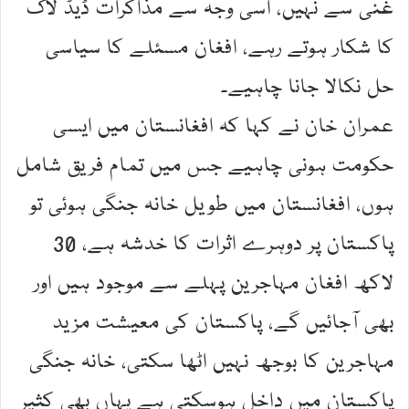
غنی سے نہیں، اسی وجہ سے مذاکرات ڈیڈ لاک
کا شکار ہوتے رہے، افغان مسئلے کا سیاسی
حل نکالا جانا چاہیے۔
عمران خان نے کہا کہ افغانستان میں ایسی
حکومت ہونی چاہیے جس میں تمام فریق شامل
ہوں، افغانستان میں طویل خانہ جنگی ہوئی تو
پاکستان پر دوہرے اثرات کا خدشہ ہے، 30
لاکھ افغان مہاجرین پہلے سے موجود ہیں اور
بھی آجائیں گے، پاکستان کی معیشت مزید
مہاجرین کا بوجھ نہیں اٹھا سکتی، خانہ جنگی
پاکستان میں داخل ہوسکتی ہے یہاں بھی کثیر