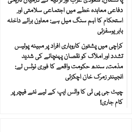
پاکستان، سعودی عرب اور ترکیہ کے درمیان تاریخی
دفاعی معاہدہ خطے میں اجتماعی سلامتی اور
استحکام کا اہم سنگ میل ہے: معاون برائے داخلہ
بابر یوسفزئی
کراچی میں پشتون کاروباری افراد پر مبینہ پولیس
تشدد اور املاک کو نقصان پہنچانے کی شدید
مذمت، سندھ حکومت واقعے کا فوری نوٹس لے:
انجینئر زمرک خان اچکزئی
چیٹ جی پی ٹی کا واٹس ایپ کے لیے نئے فیچر پر
کام جاری!