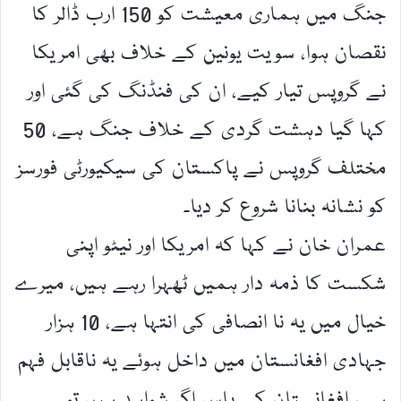
جنگ میں ہماری معیشت کو 150 ارب ڈالر کا
نقصان ہوا، سویت یونین کے خلاف بھی امریکا
نے گروپس تیار کیے، ان کی فنڈنگ کی گئی اور
کہا گیا دہشت گردی کے خلاف جنگ ہے، 50
مختلف گروپس نے پاکستان کی سیکیورٹی فورسز
کو نشانہ بنانا شروع کر دیا۔
عمران خان نے کہا کہ امریکا اور نیٹو اپنی
شکست کا ذمہ دار ہمیں ٹھہرا رہے ہیں، میرے
خیال میں یہ نا انصافی کی انتہا ہے، 10 ہزار
جہادی افغانستان میں داخل ہوئے یہ ناقابل فہم
ہے، افغانستان کے پاس اگر شواہد ہیں تو