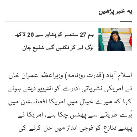
یہ خبر پڑھیں
ہم 27 ستمبر کو پشاور سے 20 لاکھ
لوگ لے کر نکلیں گے، شفیع جان
اسلام آباد (قدرت روزنامہ) وزیراعظم عمران خان
نے امریکی نشریاتی ادارے کو انٹرویو دیتے ہوئے
کہا کہ میرے خیال میں امریکا افغانستان میں
بُرے طریقے سے پھنس چکا ہے، امریکا نے
پہلے تنازع کو فوجی انداز میں حل کرنے کی