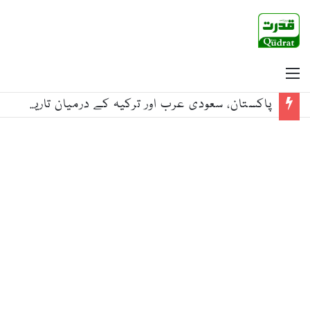
Menu
پاکستان، سعودی عرب اور ترکیہ کے درمیان تاریخی دفاعی معاہدہ خطے میں اجتماعی سلامتی اور استحکام کا اہم سنگ میل ہے: معاون برائے داخلہ بابر یوسفزئی