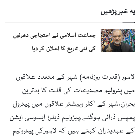
یہ خبر پڑھیں
جماعت اسلامی نے احتجاجی دھرنوں
کی نئی تاریخ کا اعلان کر دیا
لاہور (قدرت روزنامہ) شہر کے متعدد علاقوں
میں پٹرولیم مصنوعات کی قلت کا بدترین
بحران،شہر کے اکثر وبیشتر علاقوں میں پیٹرول
پمپس ڈرائی ہوگئے،پیڑولیم ڈیلرز ایسوسی ایشن
کے عہدیدران کہتے ہیں کہ لاہورکی پیٹرولیم