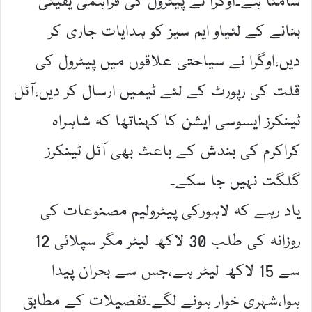
سامنا ہے۔اوگرا نے پیٹرول کی فراہمی یقینی
بنانے کے لئیاو ایم سیز کو ہدایات جاری کر
دیں،اوگرا نے سیاحتی علاقوں میں پیٹرول کی
قلت کی رپورٹ کے لئے ٹیمیں ارسال کر دیں،آئل
ٹینکرز ایسوسی ایشن کا کہناتھا کہ شاہراہ
کراکرم کی بندش کے باعث بھی آئل ٹینکرز
گلگت نہیں جا سکے۔
یاد رہے کہ لاہورکی پیٹرولیم مصنوعات کی
روزانہ کی طلب 30 لاکھ لیٹر مگر سپلائی 12
سے 15 لاکھ لیٹر ہے،جس سے بحران پیدا
ہوا،شہری خوار ہونے لگے۔تفصیلات کے مطابق