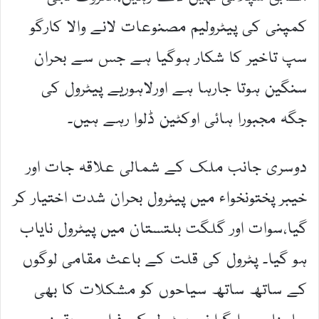
کمپنی کی پیٹرولیم مصنوعات لانے والا کارگو
سپ تاخیر کا شکار ہوگیا ہے جس سے بحران
سنگین ہوتا جارہا ہے اورلاہوریے پیٹرول کی
جگہ مجبورا ہائی اوکٹین ڈلوا رہے ہیں۔
دوسری جانب ملک کے شمالی علاقہ جات اور
خیبر پختونخواء میں پیٹرول بحران شدت اختیار کر
گیا،سوات اور گلگت بلتستان میں پیٹرول نایاب
ہو گیا۔ پٹرول کی قلت کے باعث مقامی لوگوں
کے ساتھ ساتھ سیاحوں کو مشکلات کا بھی