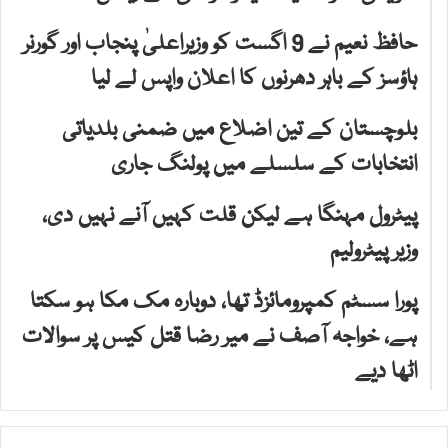
حافظ نعیم نے 9 اگست کو وزیراعلیٰ پنجاب اور گورنر
ہاؤسز کے باہر دھرنوں کا اعلان واپس لے لیا
بلوچستان کے تین اضلاع میں ضمنی بلدیاتی
انتخابات کے سلسلے میں پولنگ جاری
پیٹرول مہنگا ہے لیکن قلت کہیں آنے نہیں دی،
وزیر پیٹرولیم
پورا سسٹم کمپرومائزڈ تھا، دوبارہ مک مکا ہو سکتا
ہے، خواجہ آصف نے میر رضا قتل کیس پر سوالات
اٹھا دیے