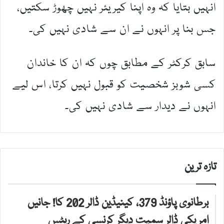
انہیں بتایا کہ وہ اپنا کیریئر نہیں چھوڑ سکتیں،
جس بنا پر انہوں نے ان سے شادی نہیں کی۔
سابق کرکٹر کے مطابق چوں کہ ان کا خاندان
کسی شوبز شخصیت کو قبول نہیں کرتا، اس لیے
انہوں نے دیدار سے شادی نہیں کی۔
تازہ ترین
برطانوی پاؤنڈ 379، کینیڈین ڈالر 202 کا! جانیں
امریکی ڈالر سمیت دیگر کرنسی کے ریٹس