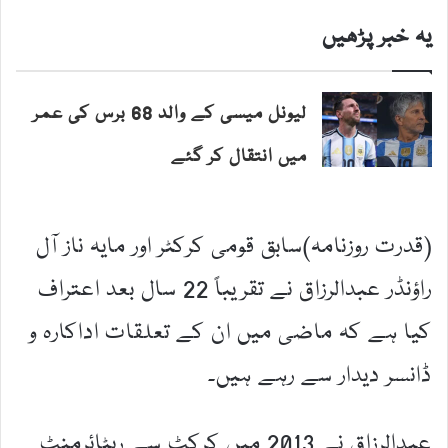
یہ خبر پڑھیں
لیونل میسی کے والد 68 برس کی عمر
میں انتقال کر گئے
(قدرت روزنامہ)سابق قومی کرکٹر اور مایہ ناز آل
راؤنڈر عبدالرزاق نے تقریباً 22 سال بعد اعتراف
کیا ہے کہ ماضی میں ان کے تعلقات اداکارہ و
ڈانسر دیدار سے رہے ہیں۔
عبدالرزاق نے 2013 میں کرکٹ سے ریٹائرمنٹ