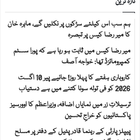
تازہ ترین
ہم سب اس کیلئے سڑکوں پر نکلیں گے، ماہرہ خان
کا میر رضا کیس پر تبصرہ
میر رضا کیس میں ثابت ہو رہا ہے کہ پورا سسٹم
کمپرومائزڈ تھا: خواجہ آصف
کاروباری ہفتے کا پہلا روز! جانیے پیر 10 اگست
2026 کو فی تولہ سونا کتنے میں ہے دستیاب
ترسیلاتِ زر میں نمایاں اضافہ، وزیراعظم کا اوورسیز
پاکستانیوں کو خراجِ تحسین
پیپلز پارٹی کے رہنما قادر پٹیل کے دفتر پر مسلح