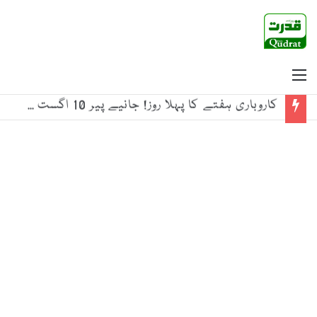
Menu
کاروباری ہفتے کا پہلا روز! جانیے پیر 10 اگست 2026 کو فی تولہ سونا کتنے میں ہے دستیاب