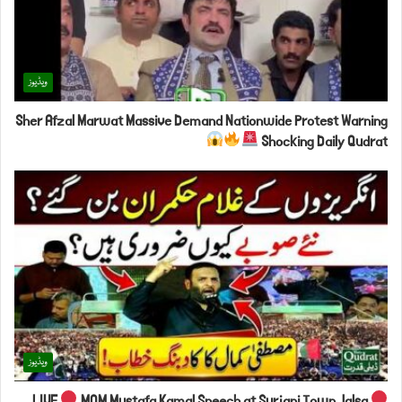
ویڈیوز
Sher Afzal Marwat Massive Demand Nationwide Protest Warning
Shocking Daily Qudrat
ویڈیوز
LIVE
MQM Mustafa Kamal Speech at Surjani Town Jalsa