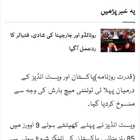
یہ خبر پڑھیں
رونالڈو اور جارجینا کی شادی، فٹبالر کا
ردعمل آگیا
(قدرت روزنامہ)پاکستان اور ویسٹ انڈیز کے
درمیان پہلا ٹی ٹوئنٹی میچ بارش کی وجہ سے
منسوخ کردیا گیا۔
ویسٹ انڈیز نے پہلے کھیلتے ہوئے 9 اوورز میں
85 رنز بنائے، پاکستان کی اننگز شروع ہونے سے