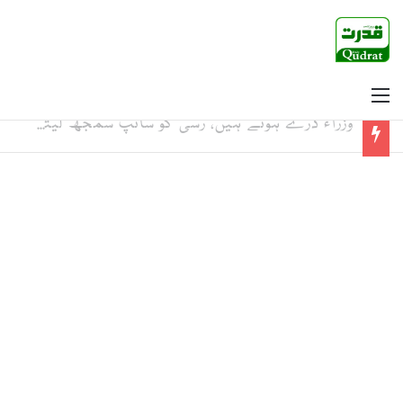
Menu
وزراء ڈرے ہوئے ہیں، رسی کو سانپ سمجھ لیتے ہیں، محسن نقوی کو ڈرانے کی نہیں لبھانے کی ضرورت ہے: مجیب الرحمان شامی