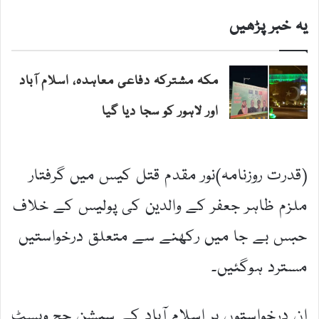
یہ خبر پڑھیں
مکہ مشترکہ دفاعی معاہدہ، اسلام آباد
اور لاہور کو سجا دیا گیا
(قدرت روزنامہ)نور مقدم قتل کیس میں گرفتار
ملزم ظاہر جعفر کے والدین کی پولیس کے خلاف
حبس بے جا میں رکھنے سے متعلق درخواستیں
مسترد ہوگئیں۔
ان درخواستوں پر اسلام آباد کے سیشن جج ویسٹ