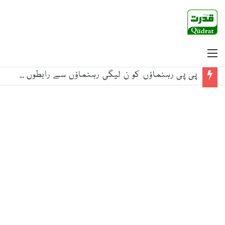
Menu
پی پی رہنماؤں کو ن لیگی رہنماؤں سے رابطوں سے گریز کی ہدایت جاری، ذرائع