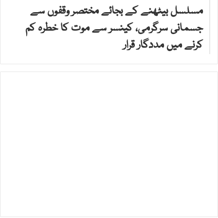
مسلسل بیٹھنے کے بجائے مختصر وقفوں سے
جسمانی سرگرمی، کینسر سے موت کا خطرہ کم
کرنے میں مددگار قرار