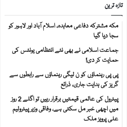
تازہ ترین
مکہ مشترکہ دفاعی معاہدہ، اسلام آباد اور لاہور کو
سجا دیا گیا
جماعت اسلامی نے بھی نئے انتظامی یونٹس کی
حمایت کر دی!
پی پی رہنماؤں کو ن لیگی رہنماؤں سے رابطوں سے
گریز کی ہدایت جاری، ذرائع
پیٹرول کی عالمی قیمتیں برقرار رہیں تو اگلے 2 روز
میں اچھی خبر مل سکتی ہے، وفاقی وزیر پیٹرولیم
علی پرویز ملک