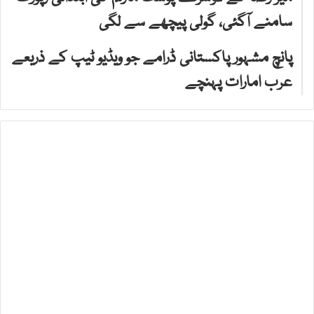
سامنے آگئی، گولی پیچھے سے لگی
پانچ مشہور پاکستانی ڈرامے جو ویڈیو ٹیپ کے ذریعے
عرب امارات پہنچے