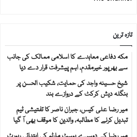
تازہ ترین
مکہ دفاعی معاہدے کا اسلامی ممالک کی جانب
سے بھرپور خیرمقدم، اہم پیشرفت قرار دے دیا
شیخ حسینہ واجد کی حمایت، شکیب الحسن پر
بنگلہ دیش کرکٹ کے دروازے بند
میر رضا علی کیس، جبران ناصر کا تفتیشی ٹیم
تبدیل کرنے کا مطالبہ، والدین کا موقف بھی آ گیا
میر رضا کے دوسرے پوسٹ مارٹم کی ابتدائی رپورٹ