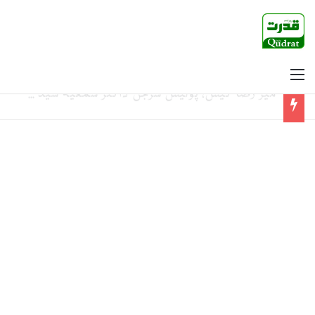
Menu
میر رضا کیس، پولیس سرجن ڈاکٹر سمعیہ سید نے خود کو بے بس قرار دیدیا