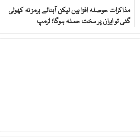
مذاکرات حوصلہ افزا ہیں لیکن آبنائے ہرمز نہ کھولی
گئی تو ایران پر سخت حملہ ہوگا؛ ٹرمپ