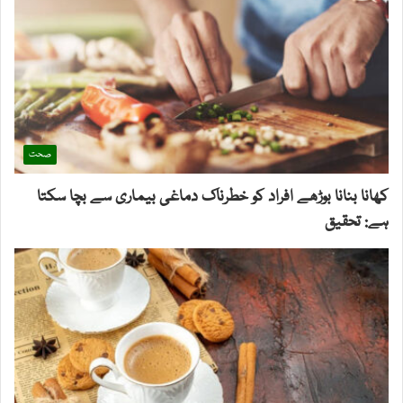
صحت
کھانا بنانا بوڑھے افراد کو خطرناک دماغی بیماری سے بچا سکتا
ہے: تحقیق