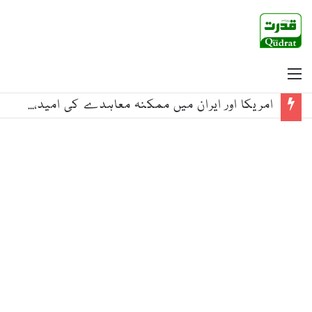
Menu
امریکا نے ایرانی قدس فورس سے تعلق پر’فلائی بغداد‘پر عائد کی گئی پابندیاں ختم کردیں