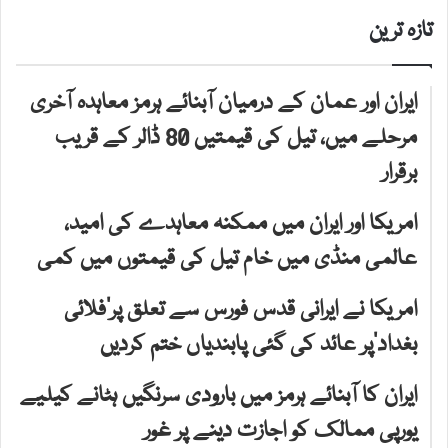
تازہ ترین
ایران اور عمان کے درمیان آبنائے ہرمز معاہدہ آخری
مرحلے میں، تیل کی قیمتیں 80 ڈالر کے قریب
برقرار
امریکا اور ایران میں ممکنہ معاہدے کی امید،
عالمی منڈی میں خام تیل کی قیمتوں میں کمی
امریکا نے ایرانی قدس فورس سے تعلق پر’فلائی
بغداد‘پر عائد کی گئی پابندیاں ختم کردیں
ایران کا آبنائے ہرمز میں بارودی سرنگیں ہٹانے کیلیے
یورپی ممالک کو اجازت دینے پر غور