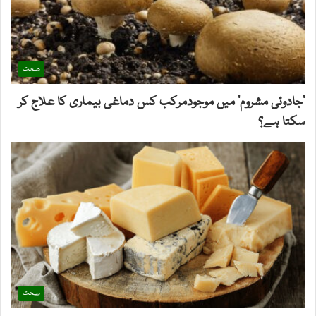
صحت
’جادوئی مشروم‘ میں موجودمرکب کس دماغی بیماری کا علاج کر
سکتا ہے؟
صحت