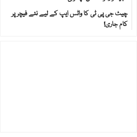
چیٹ جی پی ٹی کا واٹس ایپ کے لیے نئے فیچر پر
کام جاری!