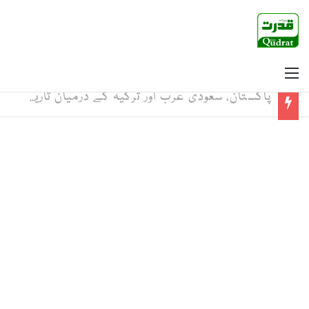
Menu
پاکستان، سعودی عرب اور ترکیہ کے درمیان تاریخی دفاعی معاہدہ خطے میں اجتماعی سلامتی اور استحکام کا اہم سنگ میل ہے: معاون برائے داخلہ بابر یوسفزئی