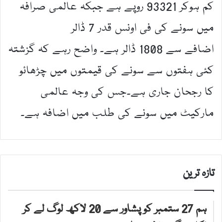
کم ہوکر 93321 روپے ہے جبکہ عالمی صرافہ
میں سونے کی فی اونس قدر 7 ڈالر
اضافے سے 1808 ڈالر ہے۔ واضح رہے کہ گزشتہ
کئی ہفتوں سے سونے کی قیمتوں میں چڑھائو
کا رجحان جاری ہے۔جس کی وجہ عالمی
مارکیٹ میں سونے کی طلب میں اضافہ ہے۔
تازہ ترین
ہم 27 ستمبر کو پشاور سے 20 لاکھ لوگ لے کر