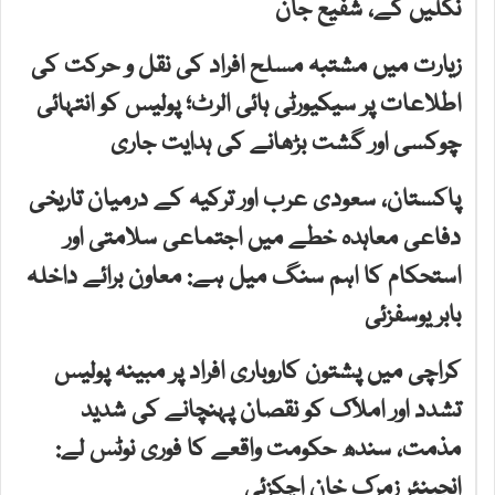
نکلیں گے، شفیع جان
زیارت میں مشتبہ مسلح افراد کی نقل و حرکت کی
اطلاعات پر سیکیورٹی ہائی الرٹ؛ پولیس کو انتہائی
چوکسی اور گشت بڑھانے کی ہدایت جاری
پاکستان، سعودی عرب اور ترکیہ کے درمیان تاریخی
دفاعی معاہدہ خطے میں اجتماعی سلامتی اور
استحکام کا اہم سنگ میل ہے: معاون برائے داخلہ
بابر یوسفزئی
کراچی میں پشتون کاروباری افراد پر مبینہ پولیس
تشدد اور املاک کو نقصان پہنچانے کی شدید
مذمت، سندھ حکومت واقعے کا فوری نوٹس لے:
انجینئر زمرک خان اچکزئی