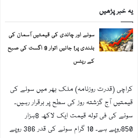
یہ خبر پڑھیں
سونے اور چاندی کی قیمتیں آسمان کی
بلندی پر! جانیں اتوار 9 اگست کی صبح
کے ریٹس
کراچی (قدرت روزنامہ) ملک بھر میں سونے کی
قیمتیں آج گزشتہ روز کی سطح پر برقرار رہیں۔
سونے کی فی تولہ قیمت ایک لاکھ 8ہزار
850روپے ہے۔ 10 گرام سونے کی قدر 386 روپے