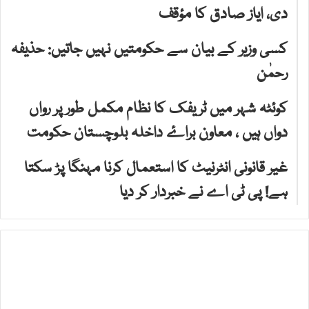
دی، ایاز صادق کا مؤقف
کسی وزیر کے بیان سے حکومتیں نہیں جاتیں: حذیفہ
رحمٰن
کوئٹہ شہر میں ٹریفک کا نظام مکمل طور پر رواں
دواں ہیں ، معاون براۓ داخلہ بلوچستان حکومت
غیر قانونی انٹرنیٹ کا استعمال کرنا مہنگا پڑ سکتا
ہے! پی ٹی اے نے خبردار کر دیا