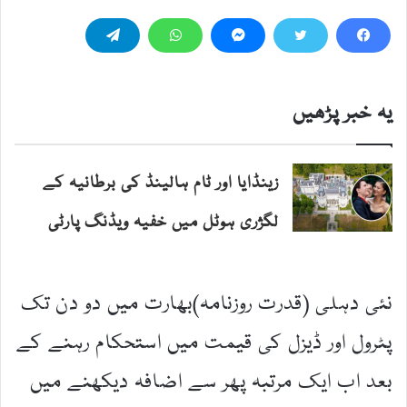
یہ خبر پڑھیں
زینڈایا اور ٹام ہالینڈ کی برطانیہ کے
لگژری ہوٹل میں خفیہ ویڈنگ پارٹی
نئی دہلی (قدرت روزنامہ)بھارت میں دو دن تک
پٹرول اور ڈیزل کی قیمت میں استحکام رہنے کے
بعد اب ایک مرتبہ پھر سے اضافہ دیکھنے میں