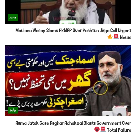
ویڈیوز
Maulana Wasay Slams PkMAP Over Pashtun Jirga Call Urgent
News
ویڈیوز
Asma Jatak Case Asghar Achakzai Blasts Government Over
Total Failure