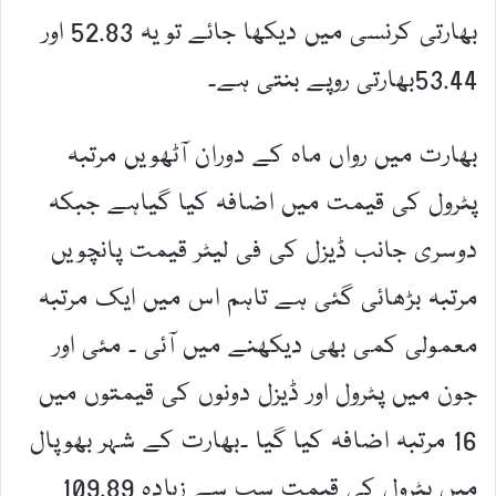
بھارتی کرنسی میں دیکھا جائے تو یہ 52.83 اور
53.44بھارتی روپے بنتی ہے۔
بھارت میں رواں ماہ کے دوران آٹھویں مرتبہ
پٹرول کی قیمت میں اضافہ کیا گیاہے جبکہ
دوسری جانب ڈیزل کی فی لیٹر قیمت پانچویں
مرتبہ بڑھائی گئی ہے تاہم اس میں ایک مرتبہ
معمولی کمی بھی دیکھنے میں آئی ۔ مئی اور
جون میں پٹرول اور ڈیزل دونوں کی قیمتوں میں
16 مرتبہ اضافہ کیا گیا ۔بھارت کے شہر بھوپال
میں پٹرول کی قیمت سب سے زیادہ 109.89