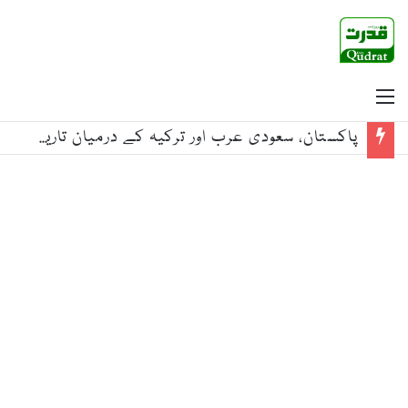
Menu
پاکستان، سعودی عرب اور ترکیہ کے درمیان تاریخی دفاعی معاہدہ خطے میں اجتماعی سلامتی اور استحکام کا اہم سنگ میل ہے: معاون برائے داخلہ بابر یوسفزئی