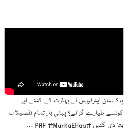
پاکستان ایئرفورس نے بھارت کے کتنے اور
کونسے طیارے گرائے؟ پہلی بار تمام تفصیلات
بتا دی گئیں #PAF #MarkaEHaq …