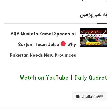
یہ خبر پڑھیں
MQM Mustafa Kamal Speech at
Surjani Town Jalsa
Why
Pakistan Needs New Provinces
Watch on YouTube
|
Daily Qudrat
AhjchuAz6m4