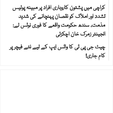
کراچی میں پشتون کاروباری افراد پر مبینہ پولیس
تشدد اور املاک کو نقصان پہنچانے کی شدید
مذمت، سندھ حکومت واقعے کا فوری نوٹس لے:
انجینئر زمرک خان اچکزئی
چیٹ جی پی ٹی کا واٹس ایپ کے لیے نئے فیچر پر
کام جاری!