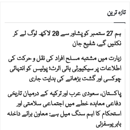
تازہ ترین
ہم 27 ستمبر کو پشاور سے 20 لاکھ لوگ لے کر
نکلیں گے، شفیع جان
زیارت میں مشتبہ مسلح افراد کی نقل و حرکت کی
اطلاعات پر سیکیورٹی ہائی الرٹ؛ پولیس کو انتہائی
چوکسی اور گشت بڑھانے کی ہدایت جاری
پاکستان، سعودی عرب اور ترکیہ کے درمیان تاریخی
دفاعی معاہدہ خطے میں اجتماعی سلامتی اور
استحکام کا اہم سنگ میل ہے: معاون برائے داخلہ
بابر یوسفزئی