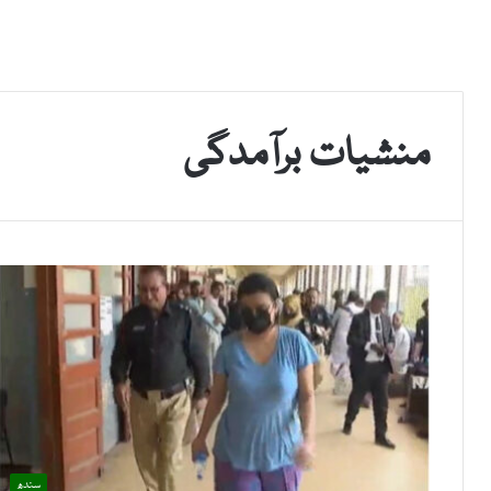
منشیات برآمدگی
سندھ