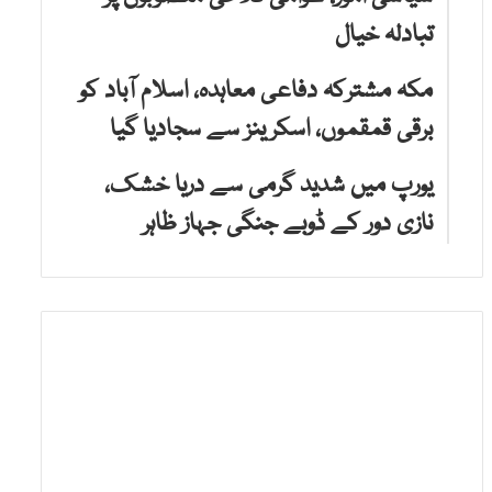
تبادلہ خیال
مکہ مشترکہ دفاعی معاہدہ، اسلام آباد کو
برقی قمقموں، اسکرینز سے سجادیا گیا
یورپ میں شدید گرمی سے دریا خشک،
نازی دور کے ڈوبے جنگی جہاز ظاہر