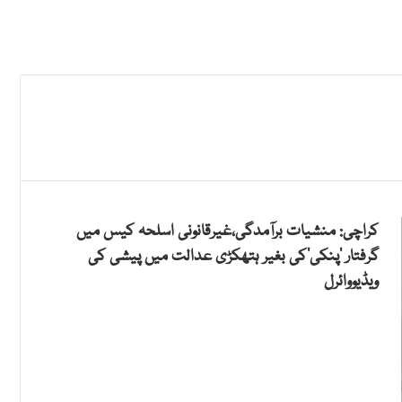
کراچی: منشیات برآمدگی،غیرقانونی اسلحہ کیس میں
گرفتار ’پنکی‘کی بغیر ہتھکڑی عدالت میں پیشی کی
ویڈیووائرل