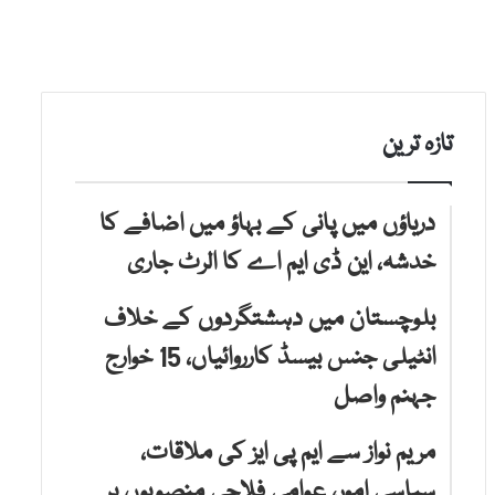
تازہ ترین
دریاؤں میں پانی کے بہاؤ میں اضافے کا
خدشہ، این ڈی ایم اے کا الرٹ جاری
بلوچستان میں دہشتگردوں کے خلاف
انٹیلی جنس بیسڈ کارروائیاں، 15 خوارج
جہنم واصل
مریم نواز سے ایم پی ایز کی ملاقات،
سیاسی امور، عوامی فلاحی منصوبوں پر