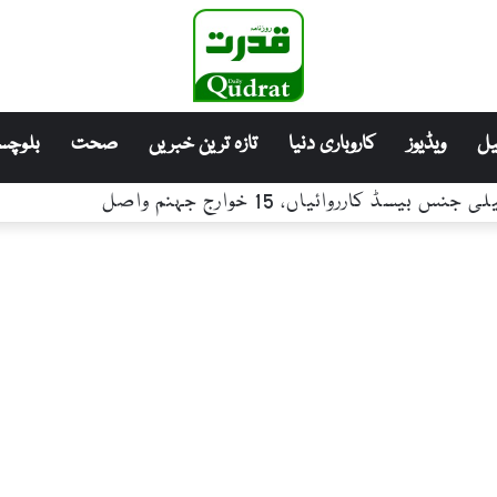
ل
ویڈیوز
کاروباری دنیا
تازہ ترین خبریں
صحت
بلوچست
کارروائیاں، 15 خوارج جہنم واصل